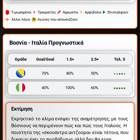
ΕΓΚΡΙΣΗ ΑΠΟ BETPICKS ΕΓΚΡΙΣΗ ΑΠΟ BETPICKS
Tιμωρημένοι
Τραυματίες
Άρρωστοι
Αμφίβολοι
Επιστρέφουν
Άλλοι λόγοι
Αγώνες που απουσιάζουν
Βοσνία - Ιταλία
Προγνωστικά
Ομάδα
Goal/Goal
1.5+
2.5+
Τελ. 5
70%
80%
50%
40%
100%
60%
Εκτίμηση
Εκρηκτικό το κλίμα ενόψει της αναμέτρησης, με τους
Βόσνιους να περιμένουν πώς και πώς τους Ιταλούς. Η
ποιότητα της «σκουάντρα αντζούρα» είναι τέτοια, που
δικαίως έχει το προβάδισμα, αλλά δεν θα είναι