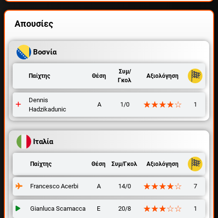
Απουσίες
Βοσνία
Συμ/
Παίχτης
Θέση
Αξιολόγηση
Γκολ
Dennis
☆☆☆☆☆
★★★★★
Α
1/0
1
Hadzikadunic
Ιταλία
Παίχτης
Θέση
Συμ/Γκολ
Αξιολόγηση
☆☆☆☆☆
★★★★★
Francesco Acerbi
Α
14/0
7
☆☆☆☆☆
★★★★★
Gianluca Scamacca
Ε
20/8
1