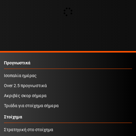
Προγνωστικά
Ισοπαλία ημέρας
Over 2.5 προγνωστικά
Ακριβές σκορ σήμερα
Τριάδα για στοίχημα σήμερα
Στοίχημα
Στρατηγική στο στοίχημα