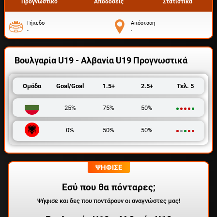
Προγνωστικό
Αποδόσεις
Στατιστικά
Γήπεδο
Απόσταση
-
-
Βουλγαρία U19 - Αλβανία U19
Προγνωστικά
Ομάδα
Goal/Goal
1.5+
2.5+
Τελ. 5
25%
75%
50%
0%
50%
50%
ΨΗΦΙΣΕ
Εσύ που θα πόνταρες;
Ψήφισε και δες που ποντάρουν οι αναγνώστες μας!