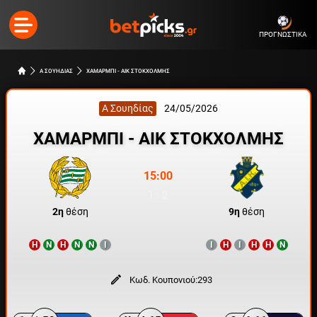
ΠΡΟΓΝΩΣΤΙΚΑ
A ΣΟΥΗΔΙΑΣ
ΧΑΜΑΡΜΠΙ - AIK ΣΤΟΚΧΟΛΜΗΣ
A Σουηδίας
24/05/2026
ΧΑΜΑΡΜΠΙ - AIK ΣΤΟΚΧΟΛΜΗΣ
15:00
1
:
2
2η
θέση
9η
θέση
Η
Ν
Η
Ν
Ν
Ι
Ι
Η
Ι
Η
Η
Ν
Κωδ. Κουπονιού:
293