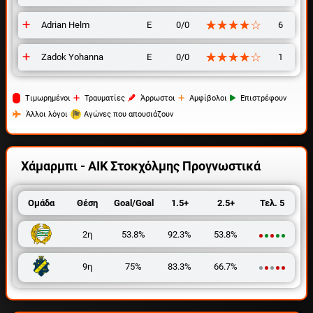
☆☆☆☆☆
★★★★★
Adrian Helm
Ε
0/0
6
☆☆☆☆☆
★★★★★
Zadok Yohanna
Ε
0/0
1
ΕΓΚΡΙΣΗ ΑΠΟ BETPICKS ΕΓΚΡΙΣΗ ΑΠΟ BETPICKS
Tιμωρημένοι
Τραυματίες
Άρρωστοι
Αμφίβολοι
Επιστρέφουν
Άλλοι λόγοι
Αγώνες που απουσιάζουν
Χάμαρμπι - AIK Στοκχόλμης
Προγνωστικά
Ομάδα
Θέση
Goal/Goal
1.5+
2.5+
Τελ. 5
2η
53.8%
92.3%
53.8%
9η
75%
83.3%
66.7%