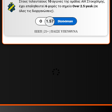
Στους τελευταίους
10
αγώνες της ομάδας AIK Στοκχόλμης,
έχει επαληθευτεί
6
φορές το σημείο
Over 2.5 γκολ
(σε
όλες τις διοργανώσεις).
O
1.57
ΕΕΕΠ | 21+ | ΠΑΙΞΕ ΥΠΕΥΘΥΝΑ