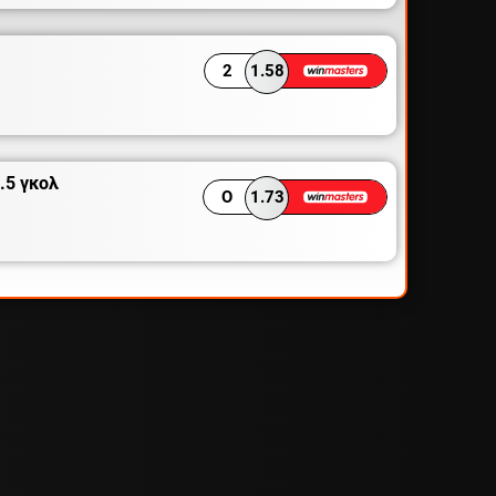
2
1.58
.5 γκολ
O
1.73