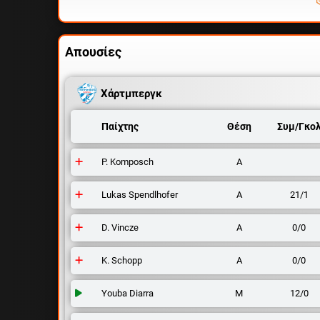
Απουσίες
Χάρτμπεργκ
Παίχτης
Θέση
Συμ/Γκο
P. Komposch
Α
Lukas Spendlhofer
Α
21/1
D. Vincze
Α
0/0
K. Schopp
Α
0/0
Youba Diarra
Μ
12/0