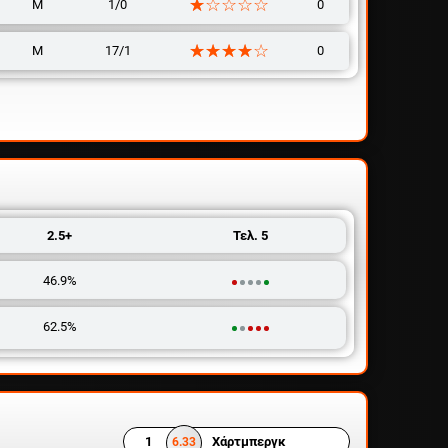
☆☆☆☆☆
★★★★★
Μ
1/0
0
☆☆☆☆☆
★★★★★
Μ
17/1
0
2.5+
Τελ. 5
46.9%
62.5%
1
Χάρτμπεργκ
6.33