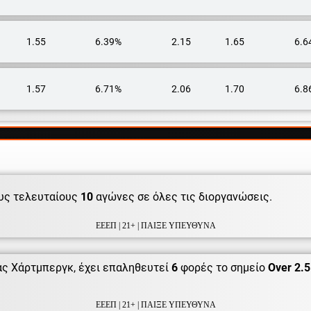
1.55
6.39%
2.15
1.65
6.6
1.57
6.71%
2.06
1.70
6.8
υς τελευταίους
10
αγώνες σε όλες τις διοργανώσεις.
ΕΕΕΠ | 21+ | ΠΑΙΞΕ ΥΠΕΥΘΥΝΑ
ς Χάρτμπεργκ, έχει επαληθευτεί
6
φορές το σημείο
Over 2.5
ΕΕΕΠ | 21+ | ΠΑΙΞΕ ΥΠΕΥΘΥΝΑ