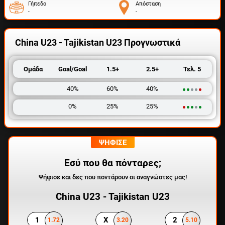
Γήπεδο
Απόσταση
-
-
China U23 - Tajikistan U23
Προγνωστικά
Ομάδα
Goal/Goal
1.5+
2.5+
Τελ. 5
40%
60%
40%
0%
25%
25%
ΨΗΦΙΣΕ
Εσύ που θα πόνταρες;
Ψήφισε και δες που ποντάρουν οι αναγνώστες μας!
China U23 - Tajikistan U23
1
X
2
1.72
3.20
5.10