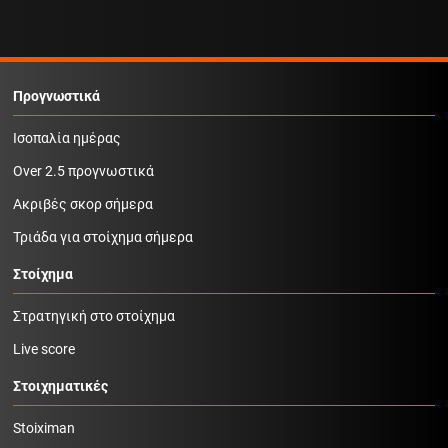
Προγνωστικά
Ισοπαλία ημέρας
Over 2.5 προγνωστικά
Ακριβές σκορ σήμερα
Τριάδα για στοίχημα σήμερα
Στοίχημα
Στρατηγική στο στοίχημα
Live score
Στοιχηματικές
Stoiximan