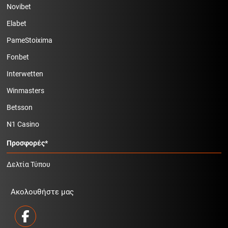
Novibet
Elabet
PameStoixima
Fonbet
Interwetten
Winmasters
Betsson
N1 Casino
Προσφορές*
Δελτία Τύπου
Ακολουθήστε μας