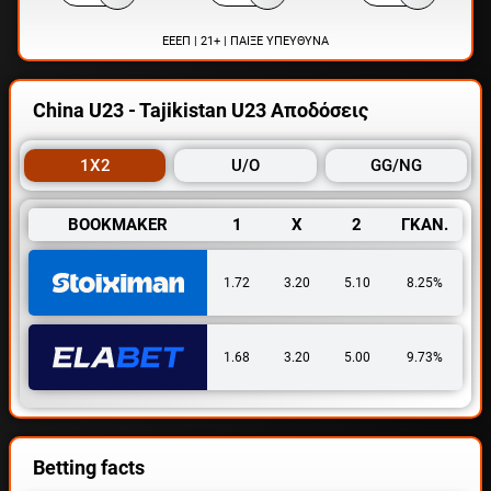
ΕΕΕΠ | 21+ | ΠΑΙΞΕ ΥΠΕΥΘΥΝΑ
China U23 - Tajikistan U23 Αποδόσεις
1X2
U/O
GG/NG
BOOKMAKER
1
X
2
ΓΚΑΝ.
1.72
3.20
5.10
8.25%
1.68
3.20
5.00
9.73%
Betting facts