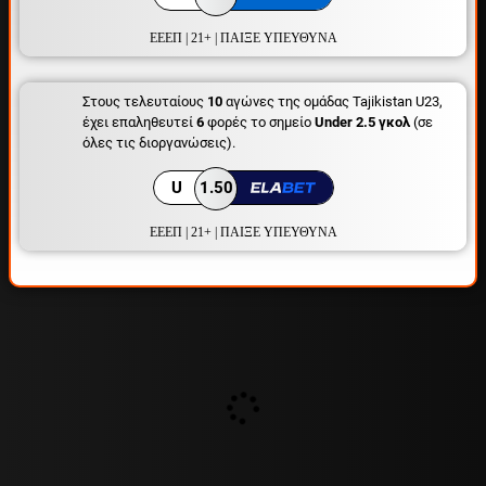
ΕΕΕΠ | 21+ | ΠΑΙΞΕ ΥΠΕΥΘΥΝΑ
Στους τελευταίους
10
αγώνες της ομάδας Tajikistan U23,
έχει επαληθευτεί
6
φορές το σημείο
Under 2.5 γκολ
(σε
όλες τις διοργανώσεις).
U
1.50
ΕΕΕΠ | 21+ | ΠΑΙΞΕ ΥΠΕΥΘΥΝΑ