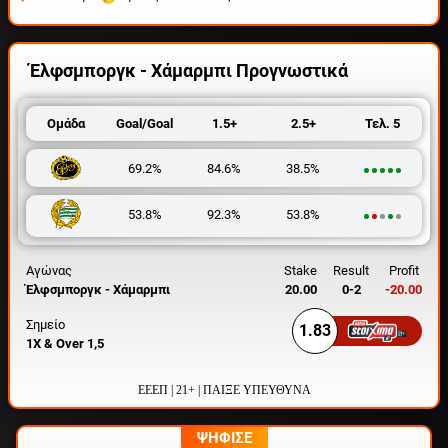
Έλφσμποργκ - Χάμαρμπι
Προγνωστικά
ΕΓΚΡΙΣΗ ΑΠΟ BETPICKS ΕΓΚΡΙΣΗ ΑΠΟ BETPICKS
Ομάδα
Goal/Goal
1.5+
2.5+
Τελ. 5
69.2%
84.6%
38.5%
53.8%
92.3%
53.8%
Αγώνας
Stake
Result
Profit
Έλφσμποργκ - Χάμαρμπι
20.00
0-2
-20.00
Σημείο
1.83
1Χ & Over 1,5
ΕΕΕΠ | 21+ | ΠΑΙΞΕ ΥΠΕΥΘΥΝΑ
ΨΗΦΙΣΕ