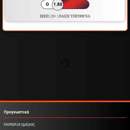
O
1.80
ΕΕΕΠ | 21+ | ΠΑΙΞΕ ΥΠΕΥΘΥΝΑ
Προγνωστικά
Ισοπαλία ημέρας