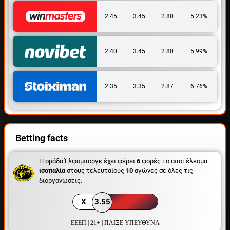
ΕΓΚΡΙΣΗ ΑΠΟ BETPICKS ΕΓΚΡΙΣΗ ΑΠΟ BETPICKS
2.45
3.45
2.80
5.23%
2.40
3.45
2.80
5.99%
Εύκολη εγγραφή
2.35
3.35
2.87
6.76%
Άμεση ταυτοποίηση
Γρήγορες αναλήψεις
↪ΠΑΙΞΕ ΝΟΜΙΜΑ
Betting facts
ΕΕΕΠ | 21+ | ΠΑΙΞΕ ΥΠΕΥΘΥΝΑ
Η ομάδα Έλφσμποργκ έχει φέρει
6
φορές το αποτέλεσμα
ισοπαλία
στους τελευταίους
10
αγώνες σε όλες τις
διοργανώσεις.
X
3.55
ΕΕΕΠ | 21+ | ΠΑΙΞΕ ΥΠΕΥΘΥΝΑ