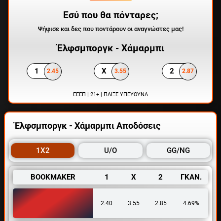
ΕΓΚΡΙΣΗ ΑΠΟ BETPICKS ΕΓΚΡΙΣΗ ΑΠΟ BETPICKS
Εσύ που θα πόνταρες;
Ψήφισε και δες που ποντάρουν οι αναγνώστες μας!
Έλφσμποργκ - Χάμαρμπι
1
X
2
2.45
3.55
2.87
ΕΕΕΠ | 21+ | ΠΑΙΞΕ ΥΠΕΥΘΥΝΑ
Έλφσμποργκ - Χάμαρμπι Αποδόσεις
1X2
U/O
GG/NG
BOOKMAKER
1
X
2
ΓΚΑΝ.
2.40
3.55
2.85
4.69%
Βρέθηκε στοιχηματική με: