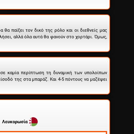
α θα παίξει τον δικό της ρόλο και οι διεθνείς μας
λήσει, αλλά όλα αυτά θα φανούν στο χορτάρι. Όμως,
 σε καμία περίπτωση τη δυναμική των υπολοίπων
είσοδό της στα μπαράζ. Και 4-5 πόντους να μαζέψει
Λευκορωσία