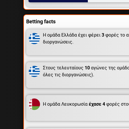
Betting facts
Η ομάδα Ελλάδα έχει φέρει
3
φορές το 
διοργανώσεις.
Στους τελευταίους
10
αγώνες της ομάδα
όλες τις διοργανώσεις).
Η ομάδα Λευκορωσία
έχασε 4
φορές στο