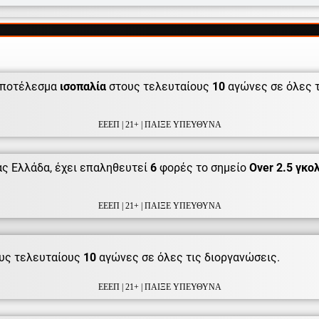
αποτέλεσμα
ισοπαλία
στους τελευταίους
10
αγώνες σε όλες τ
ΕΕΕΠ | 21+ | ΠΑΙΞΕ ΥΠΕΥΘΥΝΑ
ς Ελλάδα, έχει επαληθευτεί
6
φορές το σημείο
Over 2.5 γκο
ΕΕΕΠ | 21+ | ΠΑΙΞΕ ΥΠΕΥΘΥΝΑ
υς τελευταίους
10
αγώνες σε όλες τις διοργανώσεις.
ΕΕΕΠ | 21+ | ΠΑΙΞΕ ΥΠΕΥΘΥΝΑ