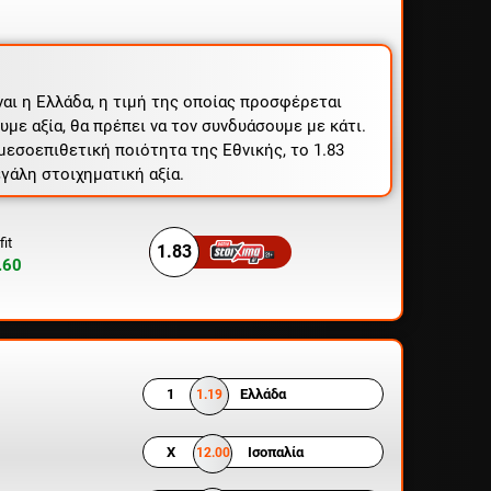
αι η Ελλάδα, η τιμή της οποίας προσφέρεται
ουμε αξία, θα πρέπει να τον συνδυάσουμε με κάτι.
μεσοεπιθετική ποιότητα της Εθνικής, το 1.83
εγάλη στοιχηματική αξία.
fit
1.83
.60
1
Ελλάδα
1.19
X
Ισοπαλία
12.00