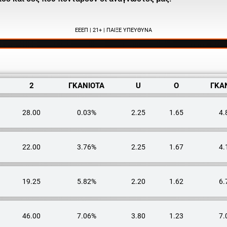
ΕΕΕΠ | 21+ | ΠΑΙΞΕ ΥΠΕΥΘΥΝΑ
2
ΓΚΑΝΙΟΤΑ
U
O
ΓΚΑ
28.00
0.03%
2.25
1.65
4.
22.00
3.76%
2.25
1.67
4.
19.25
5.82%
2.20
1.62
6.
46.00
7.06%
3.80
1.23
7.