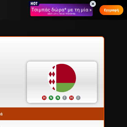
Τσιμπάς δώρα* με τη μία »
Εγγραφή
ΕΕΕΠ | 21+ | ΠΑΙΞΕ ΥΠΕΥΘΥΝΑ
Η
Ν
Ν
Ι
Η
Ι
κά
ς