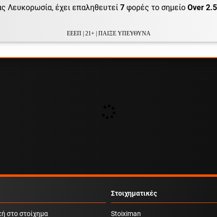
ς Λευκορωσία, έχει επαληθευτεί
7
φορές το σημείο
Over 2.
ΕΕΕΠ | 21+ | ΠΑΙΞΕ ΥΠΕΥΘΥΝΑ
Στοιχηματικές
κή στο στοίχημα
Stoiximan