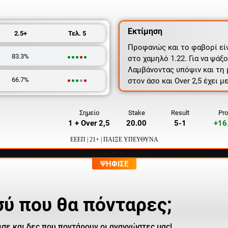
Εκτίμηση
2.5+
Τελ. 5
Προφανώς και το φαβορί είν
83.3%
στο χαμηλό 1.22. Για να ψάξ
Λαμβάνοντας υπόψιν και τη 
66.7%
στον άσο και Over 2,5 έχει μ
Σημείο
Stake
Result
Pro
1 + Over 2,5
20.00
5-1
+16
ΕΕΕΠ | 21+ | ΠΑΙΞΕ ΥΠΕΥΘΥΝΑ
ΨΗΦΙΣΕ
σύ που θα πόνταρες;
σε και δες που ποντάρουν οι αναγνώστες μας!