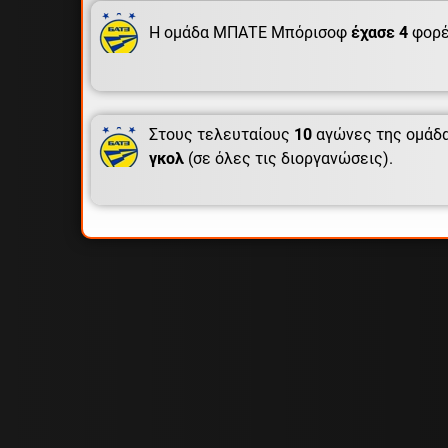
Η ομάδα ΜΠΑΤΕ Μπόρισοφ
έχασε 4
φορέ
Στους τελευταίους
10
αγώνες της ομάδ
γκολ
(σε όλες τις διοργανώσεις).