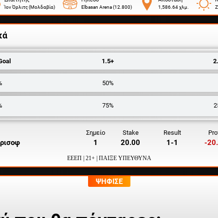
Ίον Όρλιτς (Μολδαβία)
Elbasan Arena (12.800)
1,586.64 χλμ.
Ζ
κά
Goal
1.5+
2
%
50%
%
75%
2
Σημείο
Stake
Result
Prof
ρισοφ
1
20.00
1-1
-20
ΕΕΕΠ | 21+ | ΠΑΙΞΕ ΥΠΕΥΘΥΝΑ
ΨΗΦΙΣΕ