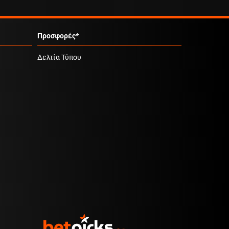
Προσφορές*
Δελτία Τύπου