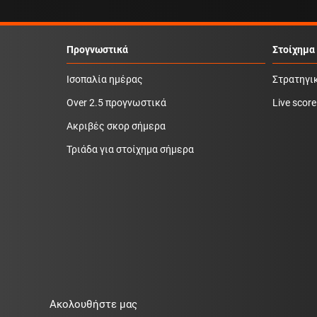
Προγνωστικά
Στοίχημα
Ισοπαλία ημέρας
Στρατηγι
Over 2.5 προγνωστικά
Live score
Ακριβές σκορ σήμερα
Τριάδα για στοίχημα σήμερα
Ακολουθήστε μας