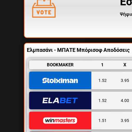
Εσ
Ψήφισ
Ελμπασάνι - ΜΠΑΤΕ Μπόρισοφ Αποδόσεις
BOOKMAKER
1
X
1.52
3.95
1.52
4.00
1.51
3.95