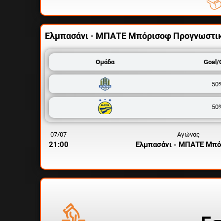
Ελμπασάνι - ΜΠΑΤΕ Μπόρισοφ
Προγνωστι
Ομάδα
Goal/
50
50
07/07
Αγώνας
21:00
Ελμπασάνι - ΜΠΑΤΕ Μπό