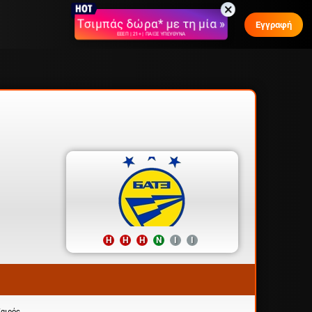
Τσιμπάς δώρα* με τη μία »
Εγγραφή
ΕΕΕΠ | 21+ | ΠΑΙΞΕ ΥΠΕΥΘΥΝΑ
Η
Η
Η
Ν
Ι
Ι
αιρός