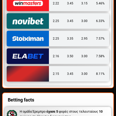
ΕΓΚΡΙΣΗ ΑΠΟ BETPICKS ΕΓΚΡΙΣΗ ΑΠΟ BETPICKS
2.22
3.45
3.15
5.46%
Βρέθηκε στοιχηματική με:
2.25
3.45
3.00
6.33%
2.25
3.35
2.95
7.57%
Εύκολη εγγραφή
2.16
3.50
3.00
7.58%
Άμεση ταυτοποίηση
Γρήγορες αναλήψεις
2.15
3.45
3.00
8.11%
↪ΠΑΙΞΕ ΝΟΜΙΜΑ
ΕΕΕΠ | 21+ | ΠΑΙΞΕ ΥΠΕΥΘΥΝΑ
Betting facts
Η ομάδα Έρεμπρο
έχασε 5
φορές στους τελευταίους
10