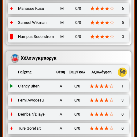
☆☆☆☆☆
★★★★★
Manasse Kusu
Μ
0/0
6
☆☆☆☆☆
★★★★★
Samuel Wikman
Μ
0/0
5
☆☆☆☆☆
★★★★★
Hampus Soderstrom
Μ
0/0
0
Χέλσινγκμποργκ
Παίχτης
Θέση
Συμ/Γκολ
Αξιολόγηση
☆☆☆☆☆
★★★★★
Clancy Biten
Α
0/0
1
☆☆☆☆☆
★★★★★
Femi Awodesu
Α
0/0
3
☆☆☆☆☆
★★★★★
Demba N'Diaye
Α
0/0
0
☆☆☆☆☆
★★★★★
Ture Gorefalt
Α
0/0
0