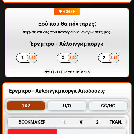
ΨΗΦΙΣΕ
ΕΓΚΡΙΣΗ ΑΠΟ BETPICKS ΕΓΚΡΙΣΗ ΑΠΟ BETPICKS
Εσύ που θα πόνταρες;
Ψήφισε και δες που ποντάρουν οι αναγνώστες μας!
Έρεμπρο - Χέλσινγκμποργκ
1
X
2
2.25
3.50
3.15
ΕΕΕΠ | 21+ | ΠΑΙΞΕ ΥΠΕΥΘΥΝΑ
Έρεμπρο - Χέλσινγκμποργκ Αποδόσεις
1X2
U/O
GG/NG
BOOKMAKER
1
X
2
ΓΚΑΝ.