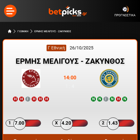
ΠΡΟΓΝΩΣΤΙΚΑ
Γ ΕΘΝΙΚΗ
ΕΡΜΗΣ ΜΕΛΙΓΟΥΣ - ΖΑΚΥΝΘΟΣ
Γ Εθνική
26/10/2025
ΕΡΜΗΣ ΜΕΛΙΓΟΥΣ - ΖΑΚΥΝΘΟΣ
14:00
1
:
4
Η
Η
Ι
Η
Η
Η
Ν
Ν
Ι
Ν
Η
Ν
1
7.00
X
4.20
2
1.43