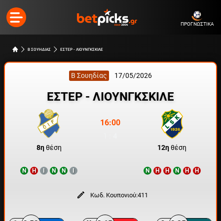
ΠΡΟΓΝΩΣΤΙΚΑ
Β ΣΟΥΗΔΙΑΣ
ΕΣΤΕΡ - ΛΙΟΥΝΓΚΣΚΙΛΕ
Β Σουηδίας
17/05/2026
ΕΣΤΕΡ - ΛΙΟΥΝΓΚΣΚΙΛΕ
16:00
1
:
4
8η
θέση
12η
θέση
Ν
Η
Ι
Ν
Ν
Ι
Ν
Η
Η
Ν
Η
Η
Κωδ. Κουπονιού:
411