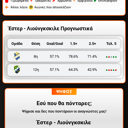
Tιμωρημένοι
Τραυματίες
Άρρωστοι
Αμφίβολοι
Επιστρέφουν
Άλλοι λόγοι
Αγώνες που απουσιάζουν
ΕΓΚΡΙΣΗ ΑΠΟ BETPICKS ΕΓΚΡΙΣΗ ΑΠΟ BETPICKS
Έστερ - Λιούνγκσκιλε
Προγνωστικά
Ομάδα
Θέση
Goal/Goal
1.5+
2.5+
Τελ. 5
8η
57.1%
78.6%
71.4%
12η
57.1%
64.3%
42.9%
ΨΗΦΙΣΕ
Εσύ που θα πόνταρες;
Ψήφισε και δες που ποντάρουν οι αναγνώστες μας!
Έστερ - Λιούνγκσκιλε