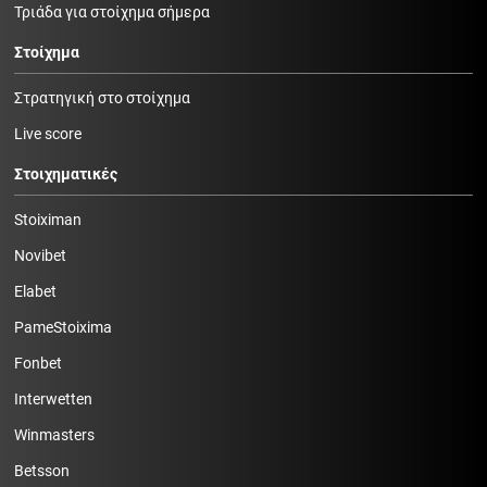
Τριάδα για στοίχημα σήμερα
Στοίχημα
Στρατηγική στο στοίχημα
Live score
Στοιχηματικές
Stoiximan
Novibet
Elabet
PameStoixima
Fonbet
Interwetten
Winmasters
Betsson