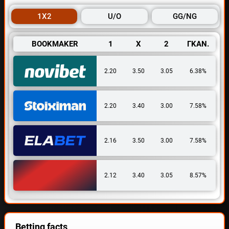
ΕΓΚΡΙΣΗ ΑΠΟ BETPICKS ΕΓΚΡΙΣΗ ΑΠΟ BETPICKS
1X2
U/O
GG/NG
BOOKMAKER
1
X
2
ΓΚΑΝ.
2.20
3.50
3.05
6.38%
2.20
3.40
3.00
7.58%
ΕΓΚΡΙΣΗ ΑΠΟ BETPICKS ΕΓΚΡΙΣΗ ΑΠΟ BETPICKS
2.16
3.50
3.00
7.58%
Βρέθηκε στοιχηματική με:
2.12
3.40
3.05
8.57%
Betting facts