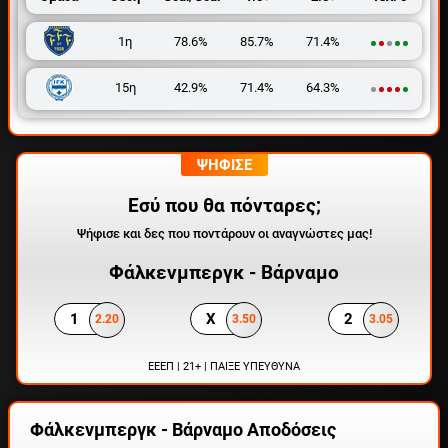
ΕΓΚΡΙΣΗ ΑΠΟ BETPICKS ΕΓΚΡΙΣΗ ΑΠΟ BETPICKS
1η
78.6%
85.7%
71.4%
15η
42.9%
71.4%
64.3%
ΨΗΦΙΣΕ
Εσύ που θα πόνταρες;
Ψήφισε και δες που ποντάρουν οι αναγνώστες μας!
Φάλκενμπεργκ - Βάρναμο
1
X
2
2.20
3.50
3.05
ΕΕΕΠ | 21+ | ΠΑΙΞΕ ΥΠΕΥΘΥΝΑ
Φάλκενμπεργκ - Βάρναμο Αποδόσεις