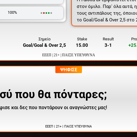
στον όμιλο. Παρ' όλα αυτά, 
100%
τους αντιπάλους της, όποιοι 
το Goal/Goal & Over 2,5 στο 2
Σημείο
Stake
Result
Pro
Goal/Goal & Over 2,5
15.00
3-1
+25
ΕΕΕΠ | 21+ | ΠΑΙΞΕ ΥΠΕΥΘΥΝΑ
ΨΗΦΙΣΕ
σύ που θα πόνταρες;
φισε και δες που ποντάρουν οι αναγνώστες μας!
ΕΕΕΠ | 21+ | ΠΑΙΞΕ ΥΠΕΥΘΥΝΑ