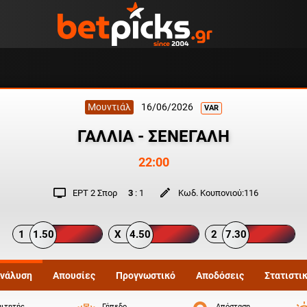
Μουντιάλ
16/06/2026
VAR
ΓΑΛΛΙΑ - ΣΕΝΕΓΑΛΗ
22:00
ΕΡΤ 2 Σπορ
3
:
1
Κωδ. Κουπονιού:
116
1
1.50
X
4.50
2
7.30
νάλυση
Απουσίες
Προγνωστικό
Αποδόσεις
Στατιστι
αιτητής
Γήπεδο
Απόσταση