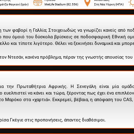
ρέτζα Φαγκανί (Ιράν)
MetLife Stadium (82.556)
Στη Νέα Υόρκη (ΗΠΑ)
των φαβορί η Γαλλία; Στοιχειωδώς να γνωρίζει κανείς από ποδ
ο που όμοιό του δύσκολα βρίσκεις σε ποδοσφαιρική Εθνική ομ
λλο και τίποτε λιγότερο. Θέλει να ξεκινήσει δυναμικά και μπορεί
ον Ντεσάν, κανένα πρόβλημα, πέραν της γνωστής απουσίας του 
α την Πρωταθήτρια Αφρικής. Η Σενεγάλη είναι μία ομάδα
ο ευελπιστεί να κάνει και τώρα, ξέροντας πως έχει ένα επιπλέον
ο Μαρόκο στα «χαρτιά». Εκκρεμεί, βέβαια, η απόφαση του CΑS, 
ίσα Γκέγιε στις προπονήσεις, άπαντες διαθέσιμοι.