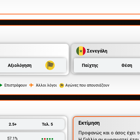
Σενεγάλη
Αξιολόγηση
Παίχτης
Θέση
Επιστρέφουν
Άλλοι λόγοι
Αγώνες που απουσιάζουν
Εκτίμηση
2.5+
Τελ. 5
Προφανώς και ο άσος έχει τ
57.1%
Η Γαλλία αν εμφανιστεί έτσ