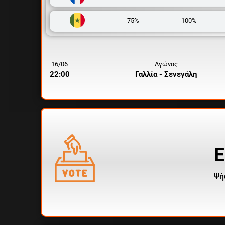
75%
100%
16/06
Αγώνας
22:00
Γαλλία - Σενεγάλη
Ε
Ψή