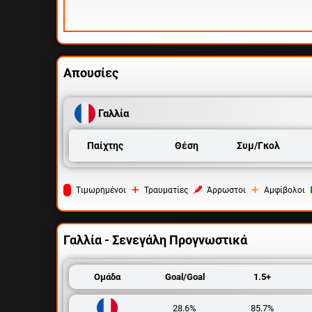
Απουσίες
Γαλλία
Παίχτης
Θέση
Συμ/Γκολ
Tιμωρημένοι
Τραυματίες
Άρρωστοι
Αμφίβολοι
Γαλλία - Σενεγάλη
Προγνωστικά
Ομάδα
Goal/Goal
1.5+
28.6%
85.7%