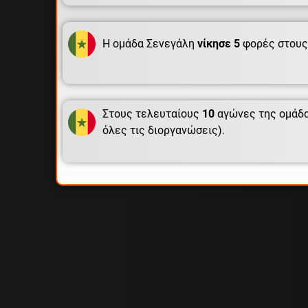
Η ομάδα Σενεγάλη
νίκησε 5
φορές στους
Στους τελευταίους
10
αγώνες της ομάδα
όλες τις διοργανώσεις).