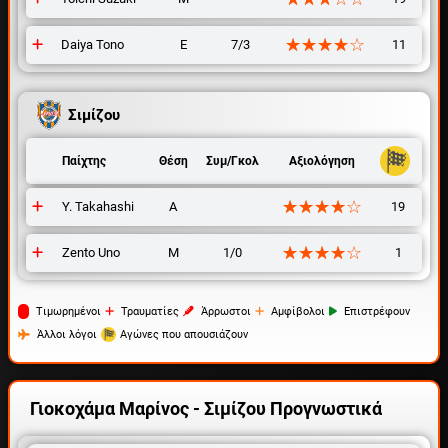
☆☆☆☆☆
★★★★★
Daiya Tono
Ε
7/3
11
Σιμίζου
Παίχτης
Θέση
Συμ/Γκολ
Αξιολόγηση
☆☆☆☆☆
★★★★★
Y. Takahashi
Α
19
☆☆☆☆☆
★★★★★
Zento Uno
Μ
1/0
1
Tιμωρημένοι
Τραυματίες
Άρρωστοι
Αμφίβολοι
Επιστρέφουν
Άλλοι λόγοι
Αγώνες που απουσιάζουν
Γιοκοχάμα Μαρίνος - Σιμίζου
Προγνωστικά