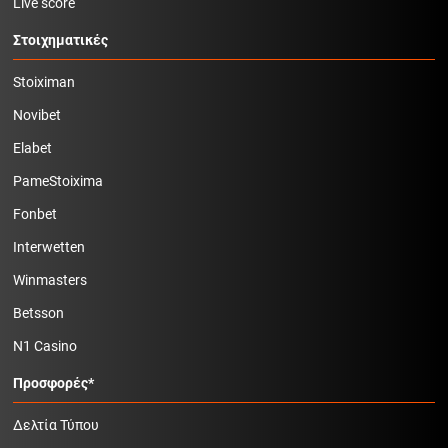
Live score
Στοιχηματικές
Stoiximan
Novibet
Elabet
PameStoixima
Fonbet
Interwetten
Winmasters
Betsson
N1 Casino
Προσφορές*
Δελτία Τύπου