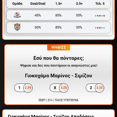
ΕΓΚΡΙΣΗ ΑΠΟ BETPICKS ΕΓΚΡΙΣΗ ΑΠΟ BETPICKS
Ομάδα
Goal/Goal
1.5+
2.5+
Τελ. 5
45%
85%
55%
60%
85%
35%
ΨΗΦΙΣΕ
Εσύ που θα πόνταρες;
Ψήφισε και δες που ποντάρουν οι αναγνώστες μας!
Γιοκοχάμα Μαρίνος - Σιμίζου
1
X
2
2.39
3.25
3.33
ΕΕΕΠ | 21+ | ΠΑΙΞΕ ΥΠΕΥΘΥΝΑ
Γιοκοχάμα Μαρίνος - Σιμίζου Αποδόσεις