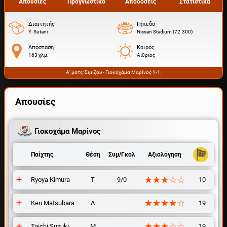
Απουσίες
Προγνωστικό
Αποδόσεις
Στατιστικά
Διαιτητής
Γήπεδο
Y. Sutani
Nissan Stadium (72.300)
Απόσταση
Καιρός
163 χλμ.
Αίθριος
Α' ματς: Σιμίζου - Γιοκοχάμα Μαρίνος 1-1.
Απουσίες
Γιοκοχάμα Μαρίνος
Παίχτης
Θέση
Συμ/Γκολ
Αξιολόγηση
☆☆☆☆☆
★★★★★
Ryoya Kimura
Τ
9/0
10
☆☆☆☆☆
★★★★★
Ken Matsubara
Α
19
☆☆☆☆☆
★★★★★
Toichi Suzuki
Μ
19