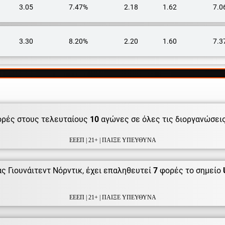
3.05
7.47%
2.18
1.62
7.0
3.30
8.20%
2.20
1.60
7.3
ρές στους τελευταίους
10
αγώνες σε όλες τις διοργανώσεις
ΕΕΕΠ | 21+ | ΠΑΙΞΕ ΥΠΕΥΘΥΝΑ
 Γιουνάιτεντ Νόρντικ, έχει επαληθευτεί
7
φορές το σημείο
ΕΕΕΠ | 21+ | ΠΑΙΞΕ ΥΠΕΥΘΥΝΑ