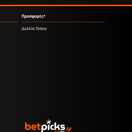
Προσφορές*
Δελτία Τύπου