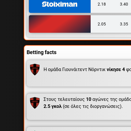
2.18
3.40
2.05
3.35
Betting facts
Η ομάδα Γιουνάιτεντ Νόρντικ
νίκησε 4
φο
Στους τελευταίους
10
αγώνες της ομάδας
2.5 γκολ
(σε όλες τις διοργανώσεις).