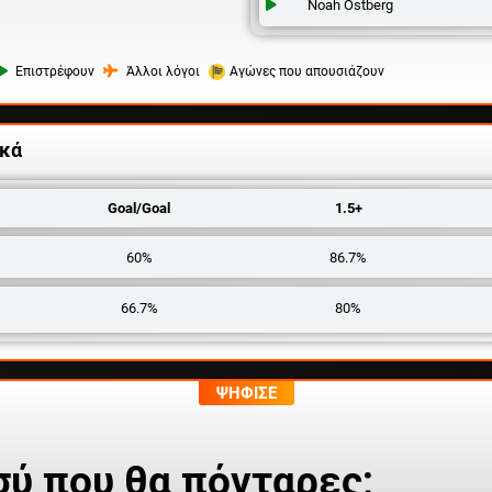
Noah Ostberg
Επιστρέφουν
Άλλοι λόγοι
Αγώνες που απουσιάζουν
κά
Goal/Goal
1.5+
60%
86.7%
66.7%
80%
ΨΗΦΙΣΕ
σύ που θα πόνταρες;