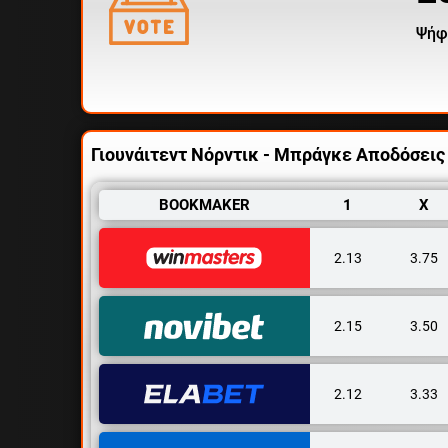
Ψήφι
Γιουνάιτεντ Νόρντικ - Μπράγκε Αποδόσεις
BOOKMAKER
1
X
2.13
3.75
2.15
3.50
2.12
3.33