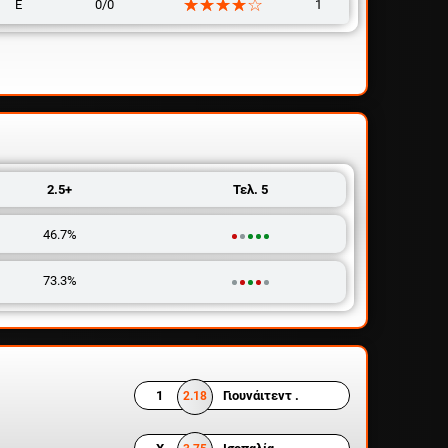
☆☆☆☆☆
★★★★★
Ε
0/0
1
2.5+
Τελ. 5
46.7%
73.3%
1
Γιουνάιτεντ .
2.18