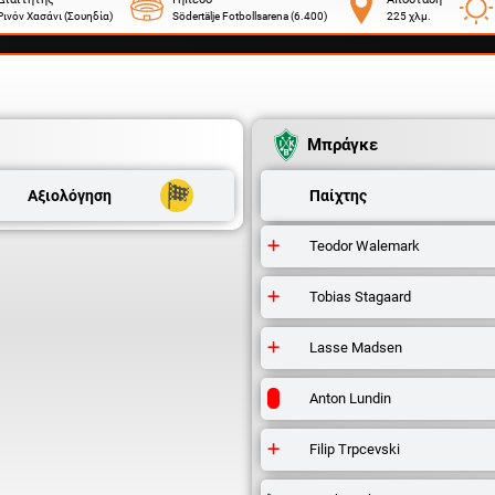
Ρινόν Χασάνι (Σουηδία)
Södertälje Fotbollsarena (6.400)
225 χλμ.
Μπράγκε
Αξιολόγηση
Παίχτης
Teodor Walemark
Tobias Stagaard
Lasse Madsen
Anton Lundin
Filip Trpcevski