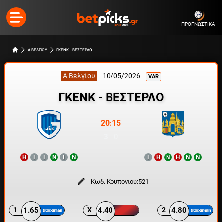
ΠΡΟΓΝΩΣΤΙΚΑ
Α ΒΕΛΓΙΟΥ
ΓΚΕΝΚ - ΒΕΣΤΕΡΛΟ
Α Βελγίου
10/05/2026
VAR
ΓΚΕΝΚ - ΒΕΣΤΕΡΛΟ
20:15
3
:
0
Η
Ι
Ι
Ν
Ι
Ν
Ι
Η
Ν
Η
Ν
Ν
Κωδ. Κουπονιού:
521
1
1.65
X
4.40
2
4.80