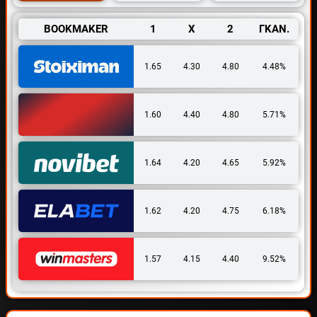
Εύκολη εγγραφή
BOOKMAKER
1
X
2
ΓΚΑΝ.
Άμεση ταυτοποίηση
Γρήγορες αναλήψεις
1.65
4.30
4.80
4.48%
↪ΠΑΙΞΕ ΝΟΜΙΜΑ
ΕΕΕΠ | 21+ | ΠΑΙΞΕ ΥΠΕΥΘΥΝΑ
1.60
4.40
4.80
5.71%
1.64
4.20
4.65
5.92%
1.62
4.20
4.75
6.18%
1.57
4.15
4.40
9.52%