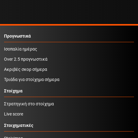
Προγνωστικά
Ισοπαλία ημέρας
Over 2.5 προγνωστικά
Ακριβές σκορ σήμερα
Τριάδα για στοίχημα σήμερα
Στοίχημα
Στρατηγική στο στοίχημα
Live score
Στοιχηματικές