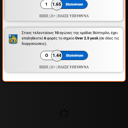
1
1.65
ΕΕΕΠ | 21+ | ΠΑΙΞΕ ΥΠΕΥΘΥΝΑ
Στους τελευταίους
10
αγώνες της ομάδας Βέστερλο, έχει
επαληθευτεί
6
φορές το σημείο
Over 2.5 γκολ
(σε όλες τις
διοργανώσεις).
O
1.44
ΕΕΕΠ | 21+ | ΠΑΙΞΕ ΥΠΕΥΘΥΝΑ