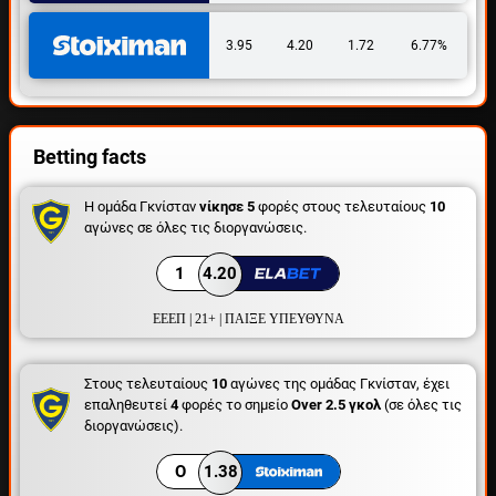
ΕΓΚΡΙΣΗ ΑΠΟ BETPICKS ΕΓΚΡΙΣΗ ΑΠΟ BETPICKS
3.95
4.20
1.72
6.77%
Εύκολη εγγραφή
Άμεση ταυτοποίηση
Γρήγορες αναλήψεις
Betting facts
↪ΠΑΙΞΕ ΝΟΜΙΜΑ
Η ομάδα Γκνίσταν
νίκησε 5
φορές στους τελευταίους
10
αγώνες σε όλες τις διοργανώσεις.
ΕΕΕΠ | 21+ | ΠΑΙΞΕ ΥΠΕΥΘΥΝΑ
1
4.20
ΕΕΕΠ | 21+ | ΠΑΙΞΕ ΥΠΕΥΘΥΝΑ
Στους τελευταίους
10
αγώνες της ομάδας Γκνίσταν, έχει
επαληθευτεί
4
φορές το σημείο
Over 2.5 γκολ
(σε όλες τις
διοργανώσεις).
O
1.38