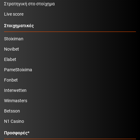
Στρατηγική στο στοίχημα
Live score
Στοιχηματικές
Stoiximan
Novibet
Elabet
PameStoixima
Fonbet
Interwetten
Winmasters
Betsson
N1 Casino
Προσφορές*