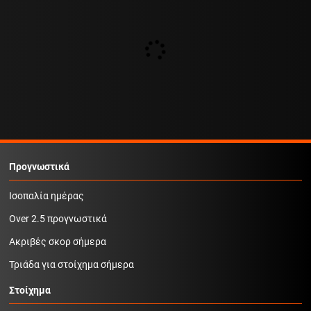
Προγνωστικά
Ισοπαλία ημέρας
Over 2.5 προγνωστικά
Ακριβές σκορ σήμερα
Τριάδα για στοίχημα σήμερα
Στοίχημα