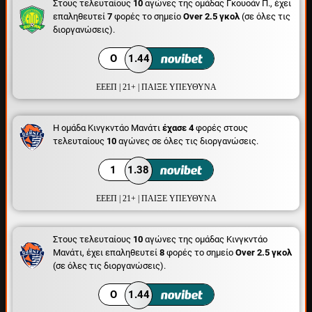
Στους τελευταίους
10
αγώνες της ομάδας Γκουοάν Π., έχει
επαληθευτεί
7
φορές το σημείο
Over 2.5 γκολ
(σε όλες τις
διοργανώσεις).
O
1.44
ΕΕΕΠ | 21+ | ΠΑΙΞΕ ΥΠΕΥΘΥΝΑ
Η ομάδα Κινγκντάο Μανάτι
έχασε 4
φορές στους
τελευταίους
10
αγώνες σε όλες τις διοργανώσεις.
1
1.38
ΕΕΕΠ | 21+ | ΠΑΙΞΕ ΥΠΕΥΘΥΝΑ
Στους τελευταίους
10
αγώνες της ομάδας Κινγκντάο
Μανάτι, έχει επαληθευτεί
8
φορές το σημείο
Over 2.5 γκολ
(σε όλες τις διοργανώσεις).
O
1.44