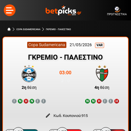
ΠΡΟΓΝΩΣΤΙΚΑ
COPA SUDAMERICANA
ΓΚΡΕΜΙΟ - ΠΑΛΕΣΤΙΝΟ
Copa Sudamericana
21/05/2026
VAR
ΓΚΡΕΜΙΟ - ΠΑΛΕΣΤΙΝΟ
03:00
2
:
0
2η
θέση
4η
θέση
Ι
Ν
Η
Ν
Ι
Ι
Ν
Ν
Η
Ι
Ι
Η
Κωδ. Κουπονιού:
915