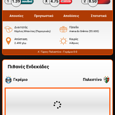
1
1.39
X
4.75
2
8.50
Απουσίες
Προγνωστικό
Αποδόσεις
Στατιστικά
Διαιτητής
Γήπεδο
Kάρλος Μπενίτες (Παραγουάη)
Arena do Grêmio (55.600)
Απόσταση
Καιρός
2.490 χλμ.
Αίθριος
Α΄ Γύρος:
Παλεστίνο - Γκρέμιο 0-0
Πιθανές Ενδεκάδες
Γκρέμιο
Παλεστίνο