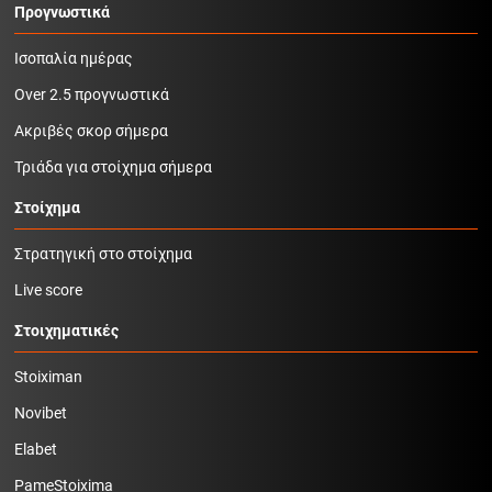
Προγνωστικά
Ισοπαλία ημέρας
Over 2.5 προγνωστικά
Ακριβές σκορ σήμερα
Τριάδα για στοίχημα σήμερα
Στοίχημα
Στρατηγική στο στοίχημα
Live score
Στοιχηματικές
Stoiximan
Novibet
Elabet
PameStoixima