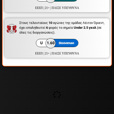
ΕΕΕΠ | 21+ | ΠΑΙΞΕ ΥΠΕΥΘΥΝΑ
Στους τελευταίους
10
αγώνες της ομάδας Λέιτον Όριεντ,
έχει επαληθευτεί
6
φορές το σημείο
Under 2.5 γκολ
(σε
όλες τις διοργανώσεις).
U
1.60
ΕΕΕΠ | 21+ | ΠΑΙΞΕ ΥΠΕΥΘΥΝΑ