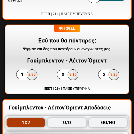
Over 2,5
ΕΕΕΠ | 21+ | ΠΑΙΞΕ ΥΠΕΥΘΥΝΑ
ΕΓΚΡΙΣΗ ΑΠΟ BETPICKS ΕΓΚΡΙΣΗ ΑΠΟ BETPICKS
ΨΗΦΙΣΕ
Εσύ που θα πόνταρες;
Ψήφισε και δες που ποντάρουν οι αναγνώστες μας!
Γουίμπλεντον - Λέιτον Όριεντ
1
X
2
2.35
3.15
3.25
ΕΕΕΠ | 21+ | ΠΑΙΞΕ ΥΠΕΥΘΥΝΑ
Γουίμπλεντον - Λέιτον Όριεντ Αποδόσεις
1X2
U/O
GG/NG