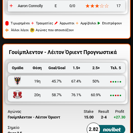
☆☆☆☆☆
★★★★★
Aaron Connolly
Ε
0/0
17
Tιμωρημένοι
Τραυματίες
Άρρωστοι
Αμφίβολοι
Επιστρέφουν
Άλλοι λόγοι
Αγώνες που απουσιάζουν
ΕΓΚΡΙΣΗ ΑΠΟ BETPICKS ΕΓΚΡΙΣΗ ΑΠΟ BETPICKS
Γουίμπλεντον - Λέιτον Όριεντ
Προγνωστικά
Ομάδα
Θέση
Goal/Goal
1.5+
2.5+
Τελ. 5
19η
45.7%
67.4%
50%
20η
58.7%
76.1%
60.9%
Αγώνας
Stake
Result
Profit
Γουίμπλεντον - Λέιτον Όριεντ
15.00
2-4
+27.30
Σημείο
2.82