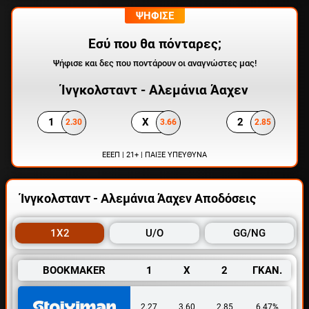
ΨΗΦΙΣΕ
ΕΓΚΡΙΣΗ ΑΠΟ BETPICKS ΕΓΚΡΙΣΗ ΑΠΟ BETPICKS
Εσύ που θα πόνταρες;
Ψήφισε και δες που ποντάρουν οι αναγνώστες μας!
Ίνγκολσταντ - Αλεμάνια Άαχεν
1
X
2
2.30
3.66
2.85
ΕΕΕΠ | 21+ | ΠΑΙΞΕ ΥΠΕΥΘΥΝΑ
Ίνγκολσταντ - Αλεμάνια Άαχεν Αποδόσεις
1X2
U/O
GG/NG
BOOKMAKER
1
X
2
ΓΚΑΝ.
2.27
3.60
2.85
6.47%