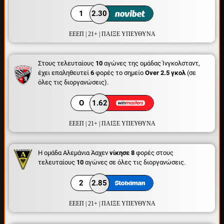
1
2.30
ΕΕΕΠ | 21+ | ΠΑΙΞΕ ΥΠΕΥΘΥΝΑ
Στους τελευταίους
10
αγώνες της ομάδας Ίνγκολσταντ,
έχει επαληθευτεί
6
φορές το σημείο
Over 2.5 γκολ
(σε
όλες τις διοργανώσεις).
O
1.62
ΕΕΕΠ | 21+ | ΠΑΙΞΕ ΥΠΕΥΘΥΝΑ
Η ομάδα Αλεμάνια Άαχεν
νίκησε 8
φορές στους
τελευταίους
10
αγώνες σε όλες τις διοργανώσεις.
2
2.85
ΕΕΕΠ | 21+ | ΠΑΙΞΕ ΥΠΕΥΘΥΝΑ