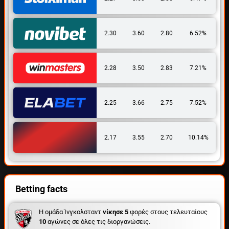
ΕΓΚΡΙΣΗ ΑΠΟ BETPICKS ΕΓΚΡΙΣΗ ΑΠΟ BETPICKS
Βρέθηκε στοιχηματική με:
2.30
3.60
2.80
6.52%
2.28
3.50
2.83
7.21%
Εύκολη εγγραφή
2.25
3.66
2.75
7.52%
Άμεση ταυτοποίηση
Γρήγορες αναλήψεις
2.17
3.55
2.70
10.14%
↪ΠΑΙΞΕ ΝΟΜΙΜΑ
ΕΕΕΠ | 21+ | ΠΑΙΞΕ ΥΠΕΥΘΥΝΑ
Betting facts
Η ομάδα Ίνγκολσταντ
νίκησε 5
φορές στους τελευταίους
10
αγώνες σε όλες τις διοργανώσεις.