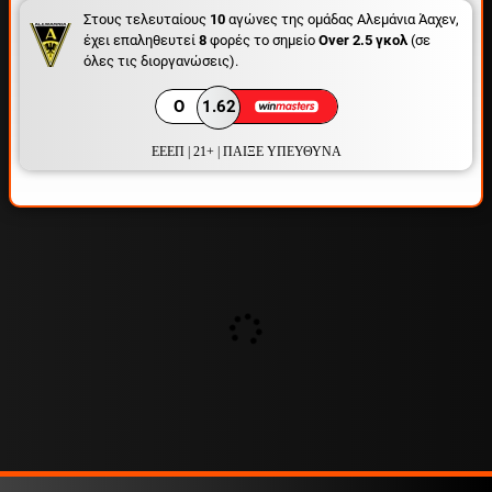
Στους τελευταίους
10
αγώνες της ομάδας Αλεμάνια Άαχεν,
έχει επαληθευτεί
8
φορές το σημείο
Over 2.5 γκολ
(σε
όλες τις διοργανώσεις).
O
1.62
ΕΕΕΠ | 21+ | ΠΑΙΞΕ ΥΠΕΥΘΥΝΑ