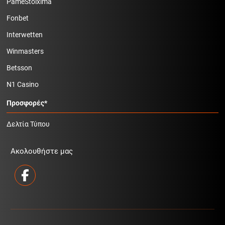
PameStoixima
Fonbet
Interwetten
Winmasters
Betsson
N1 Casino
Προσφορές*
Δελτία Τύπου
Ακολουθήστε μας