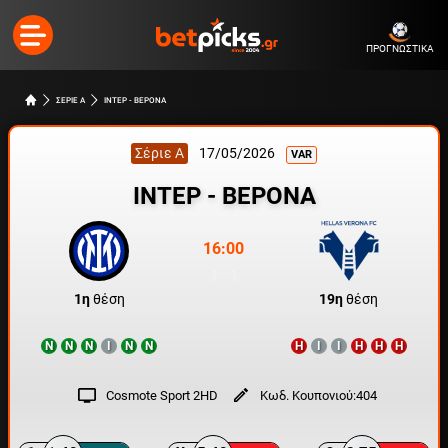
ΠΡΟΓΝΩΣΤΙΚΑ
ΣΕΡΙΕ Α
ΙΝΤΕΡ - ΒΕΡΟΝΑ
Σέριε Α
17/05/2026
VAR
ΙΝΤΕΡ - ΒΕΡΟΝΑ
16:00
1
:
1
1η
θέση
19η
θέση
Ν
Ν
Ν
Ι
Ν
Ν
Η
Ι
Ι
Η
Η
Η
Cosmote Sport 2HD
Κωδ. Κουπονιού:
404