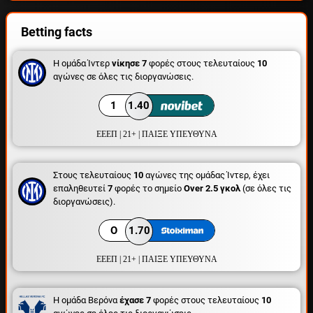
Betting facts
Η ομάδα Ίντερ
νίκησε 7
φορές στους τελευταίους
10
αγώνες σε όλες τις διοργανώσεις.
1
1.40
ΕΕΕΠ | 21+ | ΠΑΙΞΕ ΥΠΕΥΘΥΝΑ
Στους τελευταίους
10
αγώνες της ομάδας Ίντερ, έχει
επαληθευτεί
7
φορές το σημείο
Over 2.5 γκολ
(σε όλες τις
διοργανώσεις).
O
1.70
ΕΕΕΠ | 21+ | ΠΑΙΞΕ ΥΠΕΥΘΥΝΑ
Η ομάδα Βερόνα
έχασε 7
φορές στους τελευταίους
10