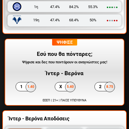
ΕΓΚΡΙΣΗ ΑΠΟ BETPICKS ΕΓΚΡΙΣΗ ΑΠΟ BETPICKS
1η
47.4%
84.2%
55.3%
19η
47.4%
68.4%
50%
ΨΗΦΙΣΕ
Εσύ που θα πόνταρες;
Ψήφισε και δες που ποντάρουν οι αναγνώστες μας!
Ίντερ - Βερόνα
1
X
2
1.40
5.40
8.75
Βρέθηκε στοιχηματική με:
ΕΕΕΠ | 21+ | ΠΑΙΞΕ ΥΠΕΥΘΥΝΑ
Ίντερ - Βερόνα Αποδόσεις