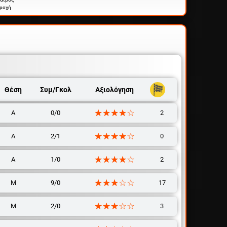
ροχή
Θέση
Συμ/Γκολ
Αξιολόγηση
☆☆☆☆☆
★★★★★
Α
0/0
2
☆☆☆☆☆
★★★★★
Α
2/1
0
☆☆☆☆☆
★★★★★
Α
1/0
2
☆☆☆☆☆
★★★★★
Μ
9/0
17
☆☆☆☆☆
★★★★★
Μ
2/0
3