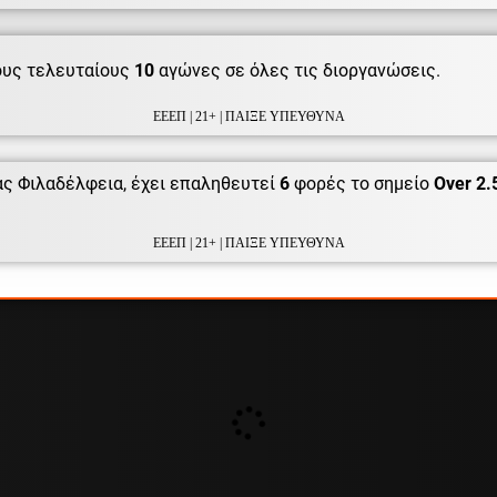
υς τελευταίους
10
αγώνες σε όλες τις διοργανώσεις.
ΕΕΕΠ | 21+ | ΠΑΙΞΕ ΥΠΕΥΘΥΝΑ
ς Φιλαδέλφεια, έχει επαληθευτεί
6
φορές το σημείο
Over 2.
ΕΕΕΠ | 21+ | ΠΑΙΞΕ ΥΠΕΥΘΥΝΑ