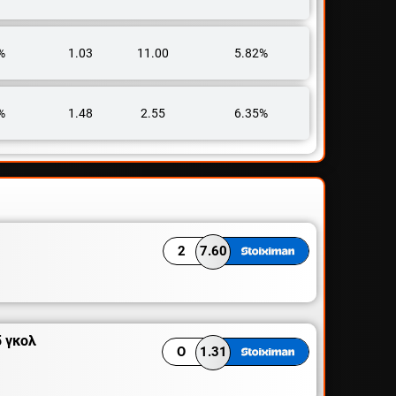
%
1.03
11.00
5.82%
%
1.48
2.55
6.35%
2
7.60
5 γκολ
O
1.31