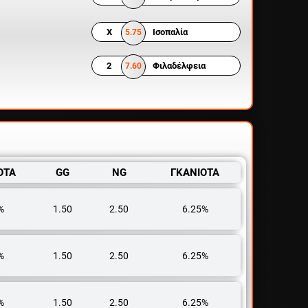
X
Ισοπαλία
5.75
2
Φιλαδέλφεια
7.60
ΟΤΑ
GG
NG
ΓΚΑΝΙΟΤΑ
%
1.50
2.50
6.25%
%
1.50
2.50
6.25%
%
1.50
2.50
6.25%