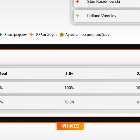
Stas Korzeniowski
Indiana Vassilev
Επιστρέφουν
Άλλοι λόγοι
Αγώνες που απουσιάζουν
Goal
1.5+
2
0%
100%
1
7%
73.3%
6
ΨΗΦΙΣΕ