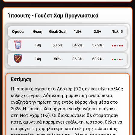
Ίπσουιτς - Γουέστ Χαμ
Προγνωστικά
Ομάδα
Θέση
Goal/Goal
1.5+
2.5+
Τελ. 5
19η
60.5%
84.2%
57.9%
ΕΓΚΡΙΣΗ ΑΠΟ BETPICKS ΕΓΚΡΙΣΗ ΑΠΟ BETPICKS
14η
50%
86.8%
63.2%
Εκτίμηση
Η Ίσπουιτς έχασε στο Λέστερ (0-2), αν και είχε πολλές
καλές στιγμές. Αδιάκοπη η αμυντική ανεπάρκεια,
αναζητά την πρώτη της εντός έδρας νίκη μέσα στο
2025. Η Γουέστ Χαμ άργησε να «ξυπνήσει» απέναντι
στη Νότιγχαμ (1-2). Οι διακυμάνσεις δε σταμάτησαν
ποτέ, αμυντικά παραμένει ευάλωτη, ωστόσο, θέλει να
αποφύγει τη χαμηλότερη κατάταξη της τελευταίας