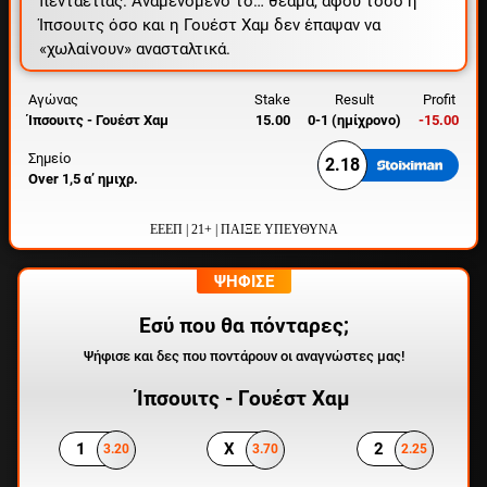
πενταετίας. Αναμενόμενο το… θέαμα, αφού τόσο η
Ίπσουιτς όσο και η Γουέστ Χαμ δεν έπαψαν να
«χωλαίνουν» ανασταλτικά.
ΕΓΚΡΙΣΗ ΑΠΟ BETPICKS ΕΓΚΡΙΣΗ ΑΠΟ BETPICKS
Αγώνας
Stake
Result
Profit
Βρέθηκε στοιχηματική με:
Ίπσουιτς - Γουέστ Χαμ
15.00
0-1 (ημίχρονο)
-15.00
Σημείο
2.18
Over 1,5 α’ ημιχρ.
ΕΕΕΠ | 21+ | ΠΑΙΞΕ ΥΠΕΥΘΥΝΑ
ΨΗΦΙΣΕ
Εύκολη εγγραφή
Εσύ που θα πόνταρες;
Άμεση ταυτοποίηση
Γρήγορες αναλήψεις
Ψήφισε και δες που ποντάρουν οι αναγνώστες μας!
Ίπσουιτς - Γουέστ Χαμ
↪ΠΑΙΞΕ ΝΟΜΙΜΑ
1
X
2
ΕΕΕΠ | 21+ | ΠΑΙΞΕ ΥΠΕΥΘΥΝΑ
3.20
3.70
2.25