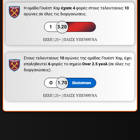
Η ομάδα Γουέστ Χαμ
έχασε 4
φορές στους τελευταίους
10
αγώνες σε όλες τις διοργανώσεις.
1
3.20
ΕΕΕΠ | 21+ | ΠΑΙΞΕ ΥΠΕΥΘΥΝΑ
Στους τελευταίους
10
αγώνες της ομάδας Γουέστ Χαμ, έχει
επαληθευτεί
6
φορές το σημείο
Over 2.5 γκολ
(σε όλες τις
διοργανώσεις).
O
1.70
ΕΕΕΠ | 21+ | ΠΑΙΞΕ ΥΠΕΥΘΥΝΑ