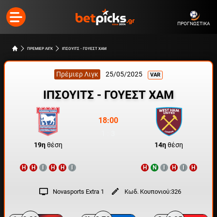
ΠΡΟΓΝΩΣΤΙΚΑ
ΠΡΕΜΙΕΡ ΛΙΓΚ
ΙΠΣΟΥΙΤΣ - ΓΟΥΕΣΤ ΧΑΜ
Πρέμιερ Λιγκ
25/05/2025
VAR
ΙΠΣΟΥΙΤΣ - ΓΟΥΕΣΤ ΧΑΜ
18:00
1
:
3
19η
θέση
14η
θέση
Η
Η
Ι
Η
Η
Ι
Η
Ν
Ι
Η
Ι
Η
Novasports Extra 1
Κωδ. Κουπονιού:
326