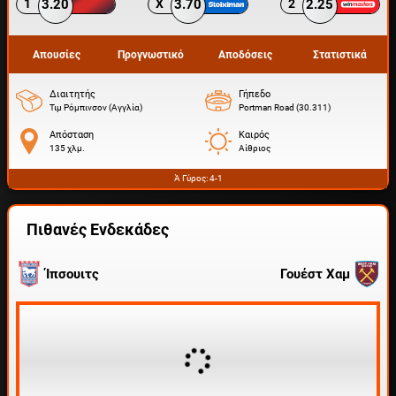
1
3.20
X
3.70
2
2.25
Απουσίες
Προγνωστικό
Αποδόσεις
Στατιστικά
Διαιτητής
Γήπεδο
Τιμ Ρόμπινσον (Αγγλία)
Portman Road (30.311)
Απόσταση
Καιρός
135 χλμ.
Αίθριος
Ά Γύρος: 4-1
Πιθανές Ενδεκάδες
Ίπσουιτς
Γουέστ Χαμ