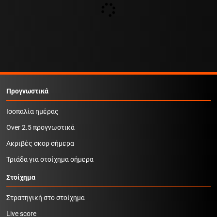
Προγνωστικά
Ισοπαλία ημέρας
Over 2.5 προγνωστικά
Ακριβές σκορ σήμερα
Τριάδα για στοίχημα σήμερα
Στοίχημα
Στρατηγική στο στοίχημα
Live score