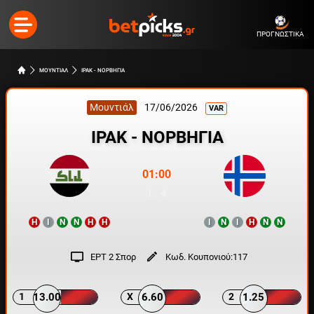
ΠΡΟΓΝΩΣΤΙΚΑ
ΜΟΥΝΤΙΑΛ
ΙΡΑΚ - ΝΟΡΒΗΓΙΑ
Μουντιάλ
17/06/2026
VAR
ΙΡΑΚ - ΝΟΡΒΗΓΙΑ
01:00
1
:
4
Η
Ι
Ν
Ν
Η
Η
Ι
Ν
Ι
Η
Ν
Ν
ΕΡΤ 2 Σπορ
Κωδ. Κουπονιού:
117
1
13.00
X
6.60
2
1.25