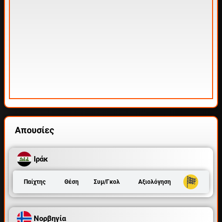
ΕΓΚΡΙΣΗ ΑΠΟ BETPICKS ΕΓΚΡΙΣΗ ΑΠΟ BETPICKS
Απουσίες
Ιράκ
Παίχτης
Θέση
Συμ/Γκολ
Αξιολόγηση
Νορβηγία