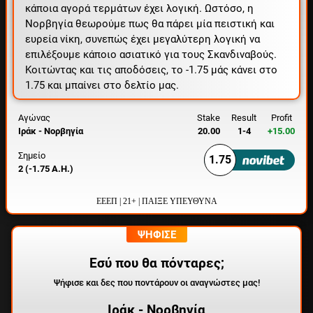
ΕΓΚΡΙΣΗ ΑΠΟ BETPICKS ΕΓΚΡΙΣΗ ΑΠΟ BETPICKS
κάποια αγορά τερμάτων έχει λογική. Ωστόσο, η
Νορβηγία θεωρούμε πως θα πάρει μία πειστική και
Βρέθηκε στοιχηματική με:
ευρεία νίκη, συνεπώς έχει μεγαλύτερη λογική να
επιλέξουμε κάποιο ασιατικό για τους Σκανδιναβούς.
Κοιτώντας και τις αποδόσεις, το -1.75 μάς κάνει στο
1.75 και μπαίνει στο δελτίο μας.
Αγώνας
Stake
Result
Profit
Ιράκ - Νορβηγία
20.00
1-4
+15.00
Εύκολη εγγραφή
Σημείο
1.75
Άμεση ταυτοποίηση
2 (-1.75 Α.Η.)
Γρήγορες αναλήψεις
ΕΕΕΠ | 21+ | ΠΑΙΞΕ ΥΠΕΥΘΥΝΑ
↪ΠΑΙΞΕ ΝΟΜΙΜΑ
ΨΗΦΙΣΕ
ΕΕΕΠ | 21+ | ΠΑΙΞΕ ΥΠΕΥΘΥΝΑ
Εσύ που θα πόνταρες;
Ψήφισε και δες που ποντάρουν οι αναγνώστες μας!
Ιράκ - Νορβηγία