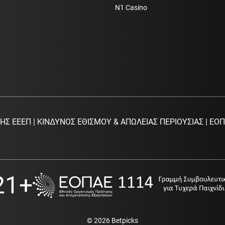
N1 Casino
ΗΣ ΕΕΕΠ | ΚΙΝΔΥΝΟΣ ΕΘΙΣΜΟΥ & ΑΠΩΛΕΙΑΣ ΠΕΡΙΟΥΣΙΑΣ |
ΕΟΠ
21+
© 2026 Betpicks