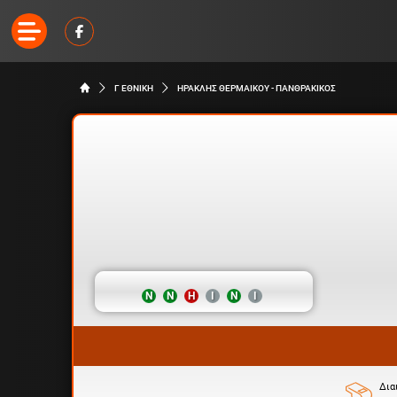
Γ ΕΘΝΙΚΗ
ΗΡΑΚΛΗΣ ΘΕΡΜΑΙΚΟΥ - ΠΑΝΘΡΑΚΙΚΟΣ
Ν
Ν
Η
Ι
Ν
Ι
Δια