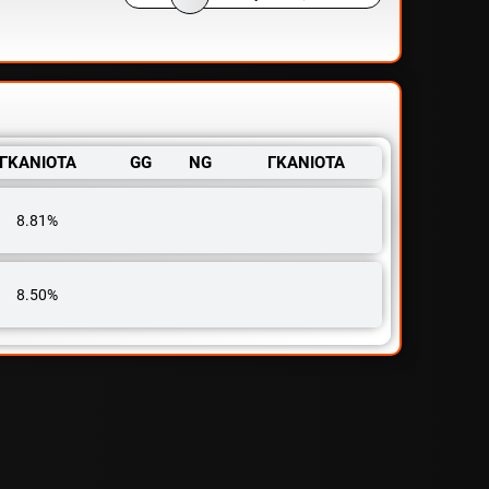
ΓΚΑΝΙΟΤΑ
GG
NG
ΓΚΑΝΙΟΤΑ
8.81%
8.50%