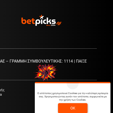
ΑΕ – ΓΡΑΜΜΗ ΣΥΜΒΟΥΛΕΥΤΙΚΗΣ: 1114 |
ΠΑΙΞΕ
Ο ιστότοπος χρησιμοποιεί Cookies για την καλύτερη εμπειρία
σας. Χρησιμοποιώντας αυτόν τον ιστότοπο, συμφωνείτε με
την χρήση των Cookies.
OK