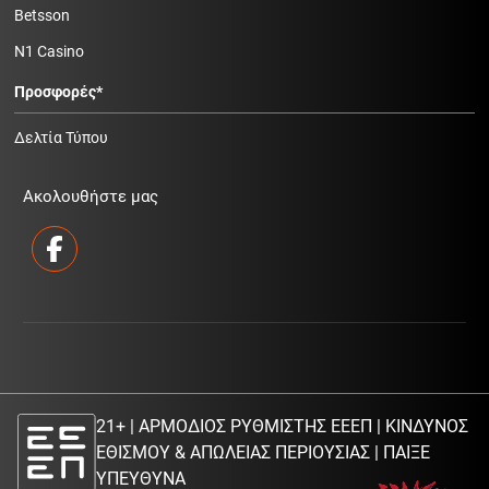
Betsson
N1 Casino
Προσφορές*
Δελτία Τύπου
Ακολουθήστε μας
21+ | ΑΡΜΟΔΙΟΣ ΡΥΘΜΙΣΤΗΣ ΕΕΕΠ | ΚΙΝΔΥΝΟΣ
ΕΘΙΣΜΟΥ & ΑΠΩΛΕΙΑΣ ΠΕΡΙΟΥΣΙΑΣ |
ΠΑΙΞΕ
ΥΠΕΥΘΥΝΑ