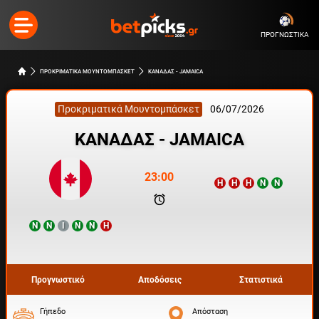
ΠΡΟΓΝΩΣΤΙΚΑ
ΠΡΟΚΡΙΜΑΤΙΚΑ ΜΟΥΝΤΟΜΠΑΣΚΕΤ
ΚΑΝΑΔΑΣ - JAMAICA
Προκριματικά Μουντομπάσκετ
06/07/2026
ΚΑΝΑΔΑΣ - JAMAICA
23:00
Η
Η
Η
Ν
Ν
Ν
Ν
Ι
Ν
Ν
Η
Προγνωστικό
Αποδόσεις
Στατιστικά
Γήπεδο
Απόσταση