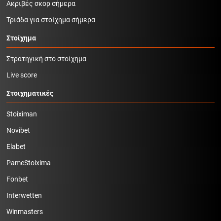
Ακριβές σκορ σήμερα
Τριάδα για στοίχημα σήμερα
Στοίχημα
Στρατηγική στο στοίχημα
Live score
Στοιχηματικές
Stoiximan
Novibet
Elabet
PameStoixima
Fonbet
Interwetten
Winmasters