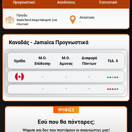
Προγνωστικό
Αποδόσεις
Στατιστικά
Γήπεδο
Απόσταση
Stade René Serge Nabajoth (Les
-
Abymes)
Καναδάς - Jamaica
Προγνωστικά
Μ.Ο.
Μ.Ο.
Διαφορά
Ομάδα
Τελ. 5
Επίθεσης
Άμυνας
Πόντων
-
-
-
-
-
-
ΨΗΦΙΣΕ
Εσύ που θα πόνταρες;
Ψήφισε και δες που ποντάρουν οι αναγνώστες μας!