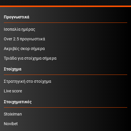
Προγνωστικά
Ισοπαλία ημέρας
Over 2.5 προγνωστικά
Ακριβές σκορ σήμερα
Τριάδα για στοίχημα σήμερα
Στοίχημα
Στρατηγική στο στοίχημα
Live score
Στοιχηματικές
Stoiximan
Novibet