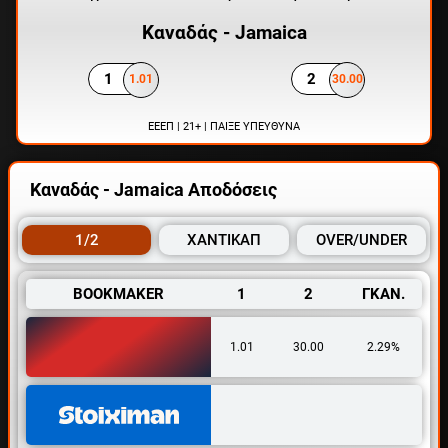
Καναδάς - Jamaica
1
2
1.01
30.00
ΕΕΕΠ | 21+ | ΠΑΙΞΕ ΥΠΕΥΘΥΝΑ
Καναδάς - Jamaica Αποδόσεις
1/2
ΧΑΝΤΙΚΑΠ
OVER/UNDER
BOOKMAKER
1
2
ΓΚΑΝ.
1.01
30.00
2.29%