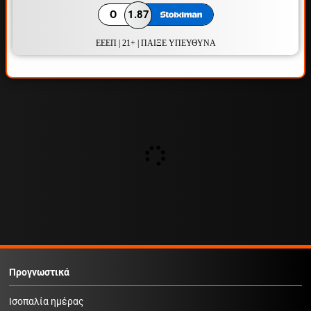
O
1.87
ΕΕΕΠ | 21+ | ΠΑΙΞΕ ΥΠΕΥΘΥΝΑ
Προγνωστικά
Ισοπαλία ημέρας