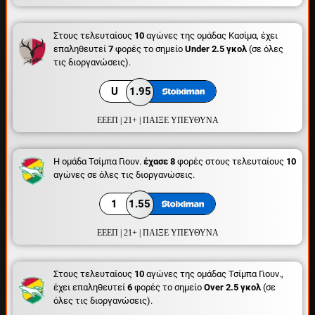
Στους τελευταίους
10
αγώνες της ομάδας Κασίμα, έχει
επαληθευτεί
7
φορές το σημείο
Under 2.5 γκολ
(σε όλες
τις διοργανώσεις).
U
1.95
ΕΕΕΠ | 21+ | ΠΑΙΞΕ ΥΠΕΥΘΥΝΑ
Η ομάδα Τσίμπα Γιουν.
έχασε 8
φορές στους τελευταίους
10
αγώνες σε όλες τις διοργανώσεις.
1
1.55
ΕΕΕΠ | 21+ | ΠΑΙΞΕ ΥΠΕΥΘΥΝΑ
Στους τελευταίους
10
αγώνες της ομάδας Τσίμπα Γιουν.,
έχει επαληθευτεί
6
φορές το σημείο
Over 2.5 γκολ
(σε
όλες τις διοργανώσεις).