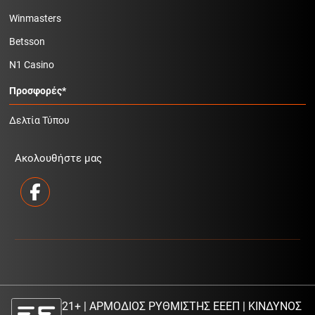
Winmasters
Betsson
N1 Casino
Προσφορές*
Δελτία Τύπου
Ακολουθήστε μας
21+ | ΑΡΜΟΔΙΟΣ ΡΥΘΜΙΣΤΗΣ ΕΕΕΠ | ΚΙΝΔΥΝΟΣ