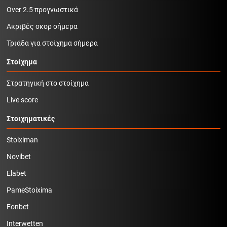
Over 2.5 προγνωστικά
Ακριβές σκορ σήμερα
Τριάδα για στοίχημα σήμερα
Στοίχημα
Στρατηγική στο στοίχημα
Live score
Στοιχηματικές
Stoiximan
Novibet
Elabet
PameStoixima
Fonbet
Interwetten