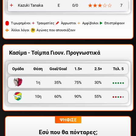
☆☆☆☆☆
★★★★★
Kazuki Tanaka
Ε
0/0
7
ΕΓΚΡΙΣΗ ΑΠΟ BETPICKS ΕΓΚΡΙΣΗ ΑΠΟ BETPICKS
Tιμωρημένοι
Τραυματίες
Άρρωστοι
Αμφίβολοι
Επιστρέφουν
Άλλοι λόγοι
Αγώνες που απουσιάζουν
Κασίμα - Τσίμπα Γιουν.
Προγνωστικά
Ομάδα
Θέση
Goal/Goal
1.5+
2.5+
Τελ. 5
1η
35%
75%
30%
10η
60%
90%
55%
ΨΗΦΙΣΕ
Εσύ που θα πόνταρες;