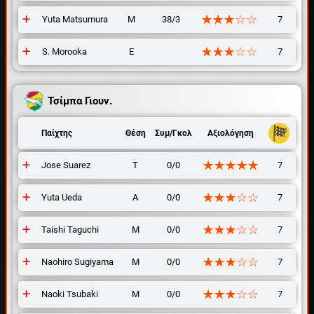
☆☆☆☆☆
★★★★★
Yuta Matsumura
Μ
38/3
7
☆☆☆☆☆
★★★★★
S. Morooka
Ε
7
Τσίμπα Γιουν.
Παίχτης
Θέση
Συμ/Γκολ
Αξιολόγηση
☆☆☆☆☆
★★★★★
Jose Suarez
Τ
0/0
7
☆☆☆☆☆
★★★★★
Yuta Ueda
Α
0/0
7
☆☆☆☆☆
★★★★★
Taishi Taguchi
Μ
0/0
7
☆☆☆☆☆
★★★★★
Naohiro Sugiyama
Μ
0/0
7
☆☆☆☆☆
★★★★★
Naoki Tsubaki
Μ
0/0
7