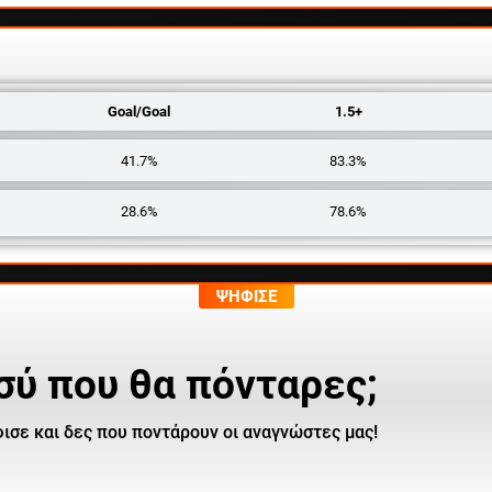
Goal/Goal
1.5+
41.7%
83.3%
28.6%
78.6%
ΨΗΦΙΣΕ
σύ που θα πόνταρες;
ισε και δες που ποντάρουν οι αναγνώστες μας!