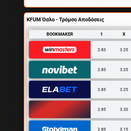
KFUM Όσλο - Τρόμσο Αποδόσεις
BOOKMAKER
1
X
2.83
3.25
2.85
3.25
2.85
3.25
2.85
3.20
2.85
3.15