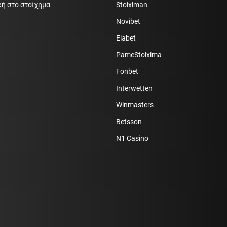
κή στο στοίχημα
Stoiximan
Novibet
Elabet
PameStoixima
Fonbet
Interwetten
Winmasters
Betsson
N1 Casino