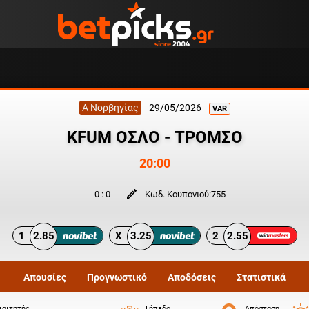
Α Νορβηγίας
29/05/2026
VAR
KFUM ΟΣΛΟ - ΤΡΟΜΣΟ
20:00
0
:
0
Κωδ. Κουπονιού:
755
1
2.85
X
3.25
2
2.55
Απουσίες
Προγνωστικό
Αποδόσεις
Στατιστικά
ιαιτητής
Γήπεδο
Απόσταση