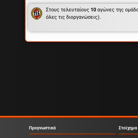
Στους τελευταίους
10
αγώνες της ομάδα
όλες τις διοργανώσεις).
Προγνωστικά
Στοίχημα