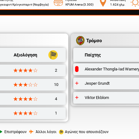
ίγκουρντ Κρίνγκσταρντ (Νορβηγία)
KFUM Arena (3.300)
1.624 χλμ.
Τρόμσο
Αξιολόγηση
Παίχτης
Alexander Thongla-Iad Warner
☆☆☆☆☆
★★★★★
2
Jesper Grundt
☆☆☆☆☆
★★★★★
10
Viktor Ekblom
☆☆☆☆☆
★★★★★
4
☆☆☆☆☆
★★★★★
1
Επιστρέφουν
Άλλοι λόγοι
Αγώνες που απουσιάζουν