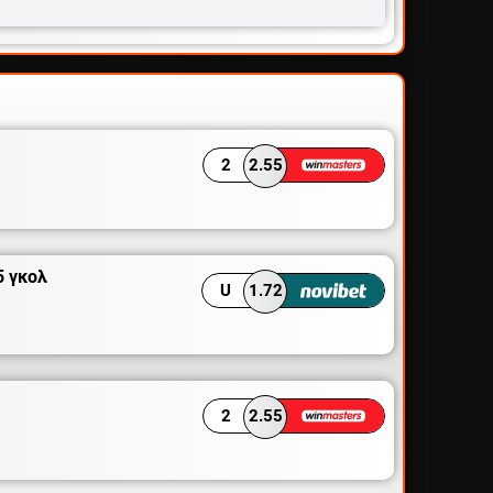
2
2.55
5 γκολ
U
1.72
2
2.55