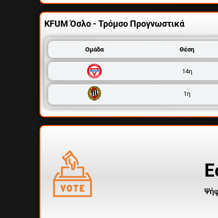
KFUM Όσλο - Τρόμσο
Προγνωστικά
Ομάδα
Θέση
14η
1η
Ε
Ψήφ