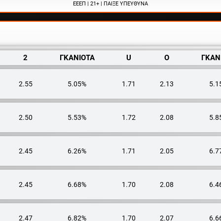
ΕΕΕΠ | 21+ | ΠΑΙΞΕ ΥΠΕΥΘΥΝΑ
2
ΓΚΑΝΙΟΤΑ
U
O
ΓΚΑΝ
2.55
5.05%
1.71
2.13
5.1
2.50
5.53%
1.72
2.08
5.8
2.45
6.26%
1.71
2.05
6.7
2.45
6.68%
1.70
2.08
6.4
2.47
6.82%
1.70
2.07
6.6