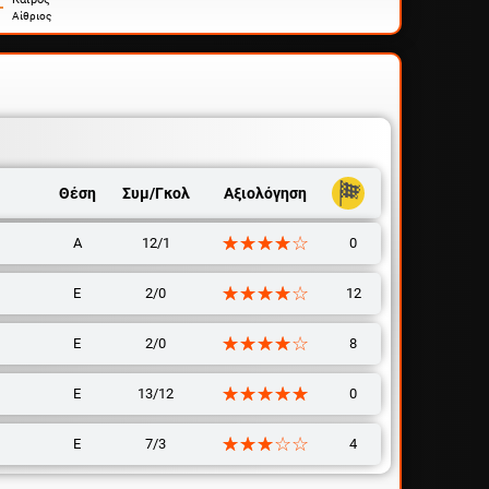
Αίθριος
Θέση
Συμ/Γκολ
Αξιολόγηση
☆☆☆☆☆
★★★★★
Α
12/1
0
☆☆☆☆☆
★★★★★
Ε
2/0
12
☆☆☆☆☆
★★★★★
Ε
2/0
8
☆☆☆☆☆
★★★★★
Ε
13/12
0
☆☆☆☆☆
★★★★★
Ε
7/3
4