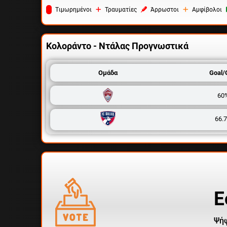
Tιμωρημένοι
Τραυματίες
Άρρωστοι
Αμφίβολοι
Κολοράντο - Ντάλας
Προγνωστικά
Ομάδα
Goal/
60
66.
Ε
Ψήφ