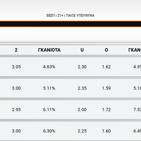
ΕΕΕΠ | 21+ | ΠΑΙΞΕ ΥΠΕΥΘΥΝΑ
2
ΓΚΑΝΙΟΤΑ
U
O
ΓΚΑΝ
3.05
4.63%
2.30
1.62
4.9
3.00
5.11%
2.35
1.59
5.1
2.95
6.11%
2.00
1.72
7.5
3.00
6.30%
2.25
1.60
6.4