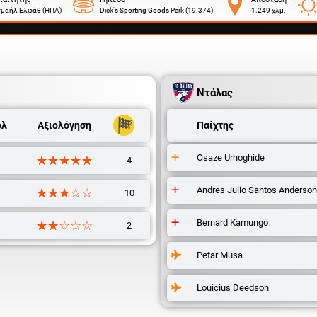
σμαήλ Ελφάθ (ΗΠΑ)
Dick's Sporting Goods Park (19.374)
1.249 χλμ.
Ντάλας
ολ
Αξιολόγηση
Παίχτης
Osaze Urhoghide
☆☆☆☆☆
★★★★★
4
Andres Julio Santos Anderson
☆☆☆☆☆
★★★★★
10
Bernard Kamungo
☆☆☆☆☆
★★★★★
2
Petar Musa
Louicius Deedson