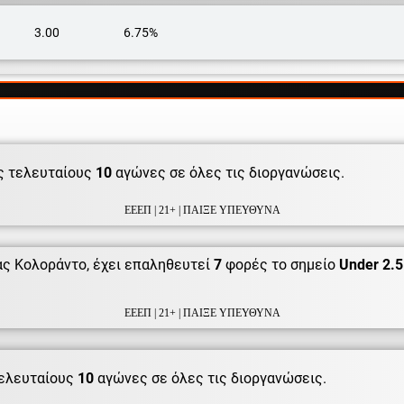
3.00
6.75%
ς τελευταίους
10
αγώνες σε όλες τις διοργανώσεις.
ΕΕΕΠ | 21+ | ΠΑΙΞΕ ΥΠΕΥΘΥΝΑ
ς Κολοράντο, έχει επαληθευτεί
7
φορές το σημείο
Under 2.5
ΕΕΕΠ | 21+ | ΠΑΙΞΕ ΥΠΕΥΘΥΝΑ
ελευταίους
10
αγώνες σε όλες τις διοργανώσεις.