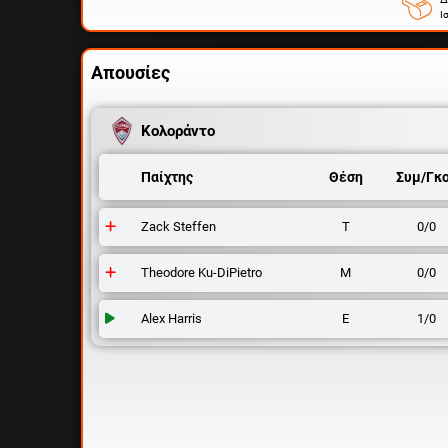
Ι
Απουσίες
Κολοράντο
Παίχτης
Θέση
Συμ/Γκ
Zack Steffen
Τ
0/0
Theodore Ku-DiPietro
Μ
0/0
Alex Harris
Ε
1/0