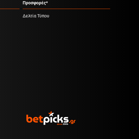
Προσφορές*
Δελτία Τύπου