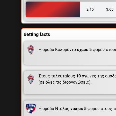
2.15
3.65
Betting facts
Η ομάδα Κολοράντο
έχασε 5
φορές στου
Στους τελευταίους
10
αγώνες της ομάδα
(σε όλες τις διοργανώσεις).
Η ομάδα Ντάλας
νίκησε 5
φορές στους τ