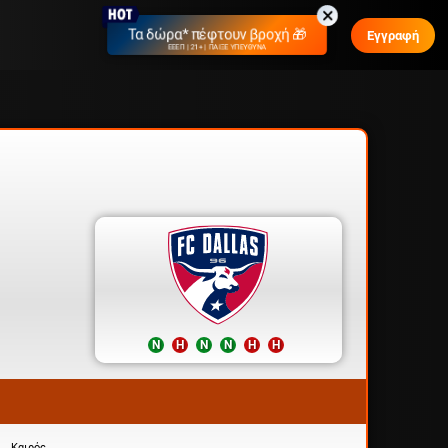
Τα δώρα* πέφτουν βροχή 🎁
Εγγραφή
ΕΕΕΠ | 21+ | ΠΑΙΞΕ ΥΠΕΥΘΥΝΑ
Ν
Η
Ν
Ν
Η
Η
Καιρός