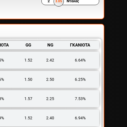
2
Ντάλας
3.05
ΙΟΤΑ
GG
NG
ΓΚΑΝΙΟΤΑ
5%
1.52
2.42
6.64%
6%
1.50
2.50
6.25%
3%
1.57
2.25
7.53%
9%
1.52
2.40
6.94%