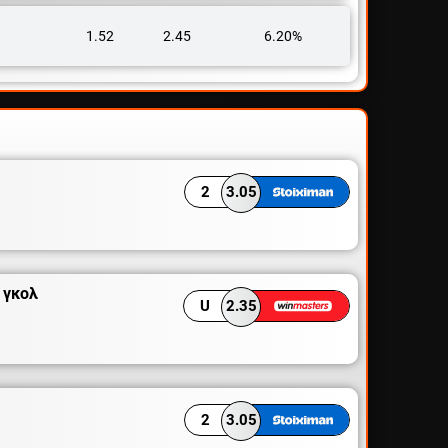
1.52
2.45
6.20%
2
3.05
 γκολ
U
2.35
2
3.05