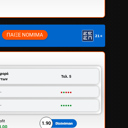
ΠΑΙΞΕ ΝΟΜΙΜΑ
φορά
Τελ. 5
ντων
-
-
ofit
1.90
8.00