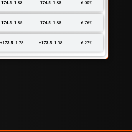
174.5
1.88
174.5
1.88
6.00%
174.5
1.85
174.5
1.88
6.76%
+173.5
1.78
+173.5
1.98
6.27%