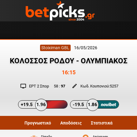
Stoiximan GBL
16/05/2026
ΚΟΛΟΣΣΟΣ ΡΟΔΟΥ - ΟΛΥΜΠΙΑΚΟΣ
16:15
ΕΡΤ 2 Σπορ
58
:
97
Κωδ. Κουπονιού:
5257
+19.5
1.96
-19.5
1.86
Προγνωστικό
Αποδόσεις
Στατιστικά
Γήπεδο
Απόσταση