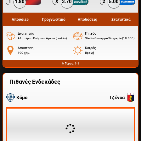
1
1.80
X
3.70
2
5.00
Απουσίες
Προγνωστικό
Αποδόσεις
Στατιστικά
Διαιτητής
Γήπεδο
Αλμπέρτο Ρούμπεν Αρένα (Ιταλία)
Stadio Giuseppe Sinigaglia (18.000)
Απόσταση
Καιρός
190 χλμ.
Βροχή
Ά Γύρος: 1-1
Πιθανές Ενδεκάδες
Κόμο
Τζένοα