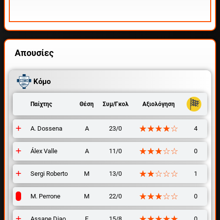
Απουσίες
Κόμο
Παίχτης
Θέση
Συμ/Γκολ
Αξιολόγηση
☆☆☆☆☆
★★★★★
A. Dossena
Α
23/0
4
☆☆☆☆☆
★★★★★
Álex Valle
Α
11/0
0
☆☆☆☆☆
★★★★★
Sergi Roberto
Μ
13/0
1
☆☆☆☆☆
★★★★★
M. Perrone
Μ
22/0
0
☆☆☆☆☆
★★★★★
Assane Diao
Ε
15/8
0