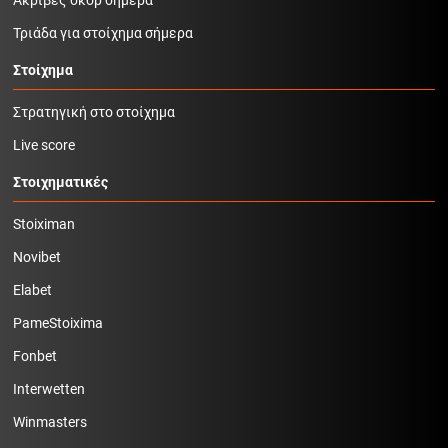
Ακριβές σκορ σήμερα
Τριάδα για στοίχημα σήμερα
Στοίχημα
Στρατηγική στο στοίχημα
Live score
Στοιχηματικές
Stoiximan
Novibet
Elabet
PameStoixima
Fonbet
Interwetten
Winmasters