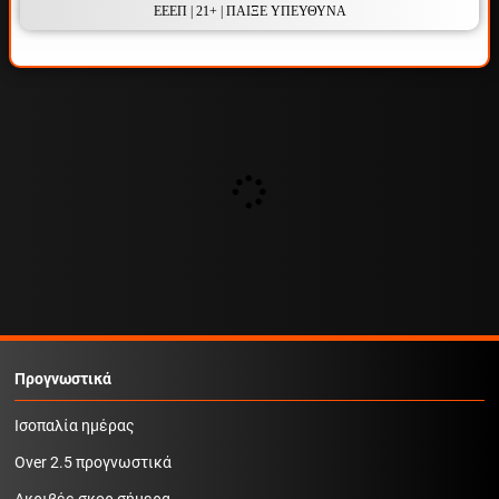
ΕΕΕΠ | 21+ | ΠΑΙΞΕ ΥΠΕΥΘΥΝΑ
Προγνωστικά
Ισοπαλία ημέρας
Over 2.5 προγνωστικά