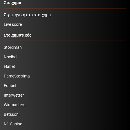
Στοίχημα
Στρατηγική στο στοίχημα
Live score
Στοιχηματικές
Stoiximan
Novibet
Elabet
PameStoixima
Fonbet
Interwetten
Winmasters
Betsson
N1 Casino