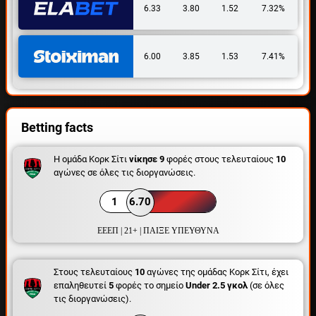
ΕΓΚΡΙΣΗ ΑΠΟ BETPICKS ΕΓΚΡΙΣΗ ΑΠΟ BETPICKS
6.33
3.80
1.52
7.32%
6.00
3.85
1.53
7.41%
Εύκολη εγγραφή
Άμεση ταυτοποίηση
Γρήγορες αναλήψεις
Betting facts
↪ΠΑΙΞΕ ΝΟΜΙΜΑ
Η ομάδα Κορκ Σίτι
νίκησε 9
φορές στους τελευταίους
10
ΕΕΕΠ | 21+ | ΠΑΙΞΕ ΥΠΕΥΘΥΝΑ
αγώνες σε όλες τις διοργανώσεις.
1
6.70
ΕΕΕΠ | 21+ | ΠΑΙΞΕ ΥΠΕΥΘΥΝΑ
Στους τελευταίους
10
αγώνες της ομάδας Κορκ Σίτι, έχει
επαληθευτεί
5
φορές το σημείο
Under 2.5 γκολ
(σε όλες
τις διοργανώσεις).