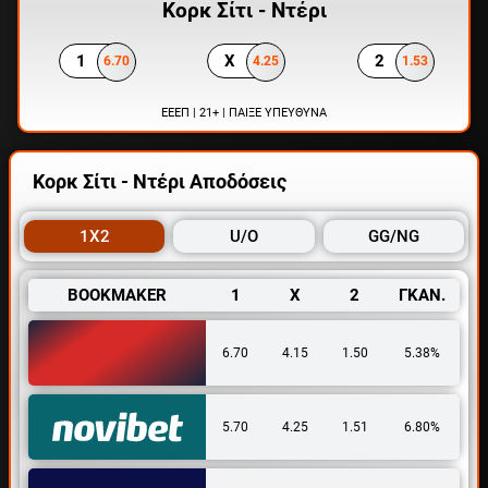
ΕΓΚΡΙΣΗ ΑΠΟ BETPICKS ΕΓΚΡΙΣΗ ΑΠΟ BETPICKS
Κορκ Σίτι - Ντέρι
1
X
2
6.70
4.25
1.53
ΕΕΕΠ | 21+ | ΠΑΙΞΕ ΥΠΕΥΘΥΝΑ
Κορκ Σίτι - Ντέρι Αποδόσεις
1X2
U/O
GG/NG
BOOKMAKER
1
X
2
ΓΚΑΝ.
6.70
4.15
1.50
5.38%
Βρέθηκε στοιχηματική με:
5.70
4.25
1.51
6.80%