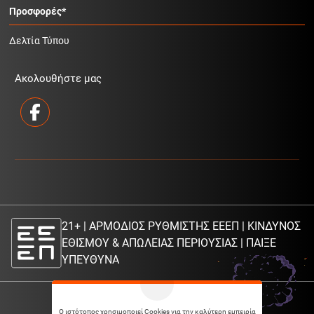
Προσφορές*
Δελτία Τύπου
Ακολουθήστε μας
21+ | ΑΡΜΟΔΙΟΣ ΡΥΘΜΙΣΤΗΣ ΕΕΕΠ | ΚΙΝΔΥΝΟΣ
ΕΘΙΣΜΟΥ & ΑΠΩΛΕΙΑΣ ΠΕΡΙΟΥΣΙΑΣ |
ΠΑΙΞΕ
ΥΠΕΥΘΥΝΑ
21+
Ο ιστότοπος χρησιμοποιεί Cookies για την καλύτερη εμπειρία