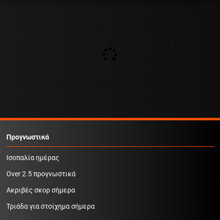
Προγνωστικά
Ισοπαλία ημέρας
Over 2.5 προγνωστικά
Ακριβές σκορ σήμερα
Τριάδα για στοίχημα σήμερα