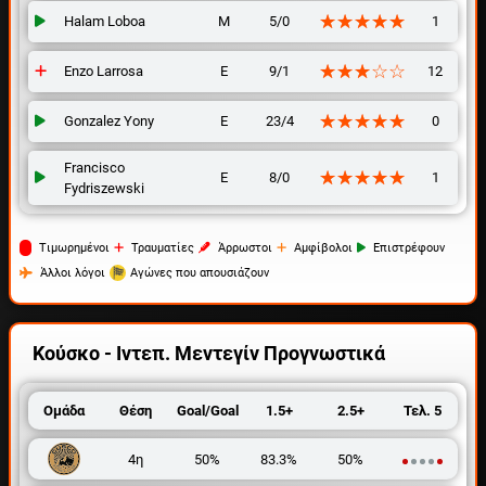
ΕΓΚΡΙΣΗ ΑΠΟ BETPICKS ΕΓΚΡΙΣΗ ΑΠΟ BETPICKS
☆☆☆☆☆
★★★★★
Halam Loboa
Μ
5/0
1
☆☆☆☆☆
★★★★★
Enzo Larrosa
Ε
9/1
12
☆☆☆☆☆
★★★★★
Gonzalez Yony
Ε
23/4
0
Francisco
☆☆☆☆☆
★★★★★
Ε
8/0
1
Fydriszewski
Tιμωρημένοι
Τραυματίες
Άρρωστοι
Αμφίβολοι
Επιστρέφουν
Άλλοι λόγοι
Αγώνες που απουσιάζουν
ΕΓΚΡΙΣΗ ΑΠΟ BETPICKS ΕΓΚΡΙΣΗ ΑΠΟ BETPICKS
Κούσκο - Ιντεπ. Μεντεγίν
Προγνωστικά
Ομάδα
Θέση
Goal/Goal
1.5+
2.5+
Τελ. 5
4η
50%
83.3%
50%