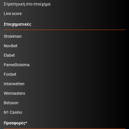
Στρατηγική στο στοίχημα
Live score
Στοιχηματικές
Stoiximan
Novibet
Elabet
PameStoixima
Fonbet
Interwetten
Winmasters
Betsson
N1 Casino
Προσφορές*