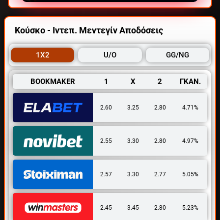
Κούσκο - Ιντεπ. Μεντεγίν Αποδόσεις
1X2
U/O
GG/NG
BOOKMAKER
1
X
2
ΓΚΑΝ.
2.60
3.25
2.80
4.71%
2.55
3.30
2.80
4.97%
2.57
3.30
2.77
5.05%
2.45
3.45
2.80
5.23%