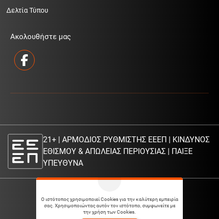
Δελτία Τύπου
Ακολουθήστε μας
21+ | ΑΡΜΟΔΙΟΣ ΡΥΘΜΙΣΤΗΣ ΕΕΕΠ | ΚΙΝΔΥΝΟΣ
ΕΘΙΣΜΟΥ & ΑΠΩΛΕΙΑΣ ΠΕΡΙΟΥΣΙΑΣ |
ΠΑΙΞΕ
ΥΠΕΥΘΥΝΑ
21+
Ο ιστότοπος χρησιμοποιεί Cookies για την καλύτερη εμπειρία
σας. Χρησιμοποιώντας αυτόν τον ιστότοπο, συμφωνείτε με
την χρήση των Cookies.