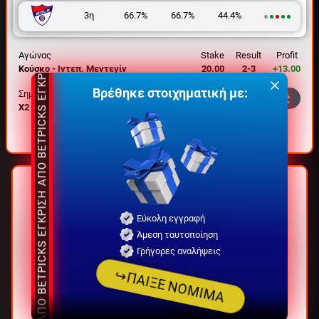
3η
66.7%
66.7%
44.4%
Αγώνας
Stake
Result
Profit
Κούσκο - Ιντεπ. Μεντεγίν
20.00
2-3
+13.00
Βρέθηκε στοιχηματική με:
Σημείο
1.65
Χ2
ΕΓΚΡΙΣΗ ΑΠΟ BETPICKS ΕΓΚΡΙΣΗ ΑΠΟ BETPICKS
ΕΕΕΠ | 21+ | ΠΑΙΞΕ ΥΠΕΥΘΥΝΑ
ΨΗΦΙΣΕ
Εσύ που θα πόνταρες;
Εύκολη εγγραφή
Ψήφισε και δες που ποντάρουν οι αναγνώστες μας!
Άμεση ταυτοποίηση
Κούσκο - Ιντεπ. Μεντεγίν
Γρήγορες αναλήψεις
↪ΠΑΙΞΕ ΝΟΜΙΜΑ
1
X
2
2.60
3.45
2.80
ΕΕΕΠ | 21+ | ΠΑΙΞΕ ΥΠΕΥΘΥΝΑ
ΕΕΕΠ | 21+ | ΠΑΙΞΕ ΥΠΕΥΘΥΝΑ