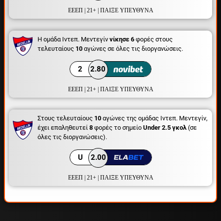
ΕΕΕΠ | 21+ | ΠΑΙΞΕ ΥΠΕΥΘΥΝΑ
Η ομάδα Ιντεπ. Μεντεγίν
νίκησε 6
φορές στους
τελευταίους
10
αγώνες σε όλες τις διοργανώσεις.
2
2.80
ΕΕΕΠ | 21+ | ΠΑΙΞΕ ΥΠΕΥΘΥΝΑ
Στους τελευταίους
10
αγώνες της ομάδας Ιντεπ. Μεντεγίν,
έχει επαληθευτεί
8
φορές το σημείο
Under 2.5 γκολ
(σε
όλες τις διοργανώσεις).
U
2.00
ΕΕΕΠ | 21+ | ΠΑΙΞΕ ΥΠΕΥΘΥΝΑ