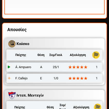
Απουσίες
Κούσκο
Παίχτης
Θέση
Συμ/Γκολ
Αξιολόγηση
☆☆☆☆☆
★★★★★
Á. Ampuero
Α
25/1
1
☆☆☆☆☆
★★★★★
F. Callejo
Ε
1/0
1
Ιντεπ. Μεντεγίν
Συμ/
Παίχτης
Θέση
Αξιολόγηση