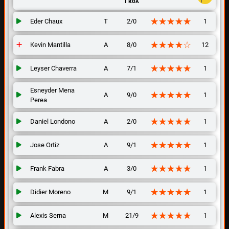
Γκολ
☆☆☆☆☆
★★★★★
Eder Chaux
Τ
2/0
1
☆☆☆☆☆
★★★★★
Kevin Mantilla
Α
8/0
12
☆☆☆☆☆
★★★★★
Leyser Chaverra
Α
7/1
1
Esneyder Mena
☆☆☆☆☆
★★★★★
Α
9/0
1
Perea
☆☆☆☆☆
★★★★★
Daniel Londono
Α
2/0
1
☆☆☆☆☆
★★★★★
Jose Ortiz
Α
9/1
1
☆☆☆☆☆
★★★★★
Frank Fabra
Α
3/0
1
☆☆☆☆☆
★★★★★
Didier Moreno
Μ
9/1
1
☆☆☆☆☆
★★★★★
Alexis Serna
Μ
21/9
1