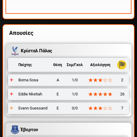
Απουσίες
Κρίσταλ Πάλας
Παίχτης
Θέση
Συμ/Γκολ
Αξιολόγηση
☆☆☆☆☆
★★★★★
Borna Sosa
Α
1/0
2
☆☆☆☆☆
★★★★★
Eddie Nketiah
Ε
1/0
26
☆☆☆☆☆
★★★★★
Evann Guessand
Ε
0/0
7
Έβερτον