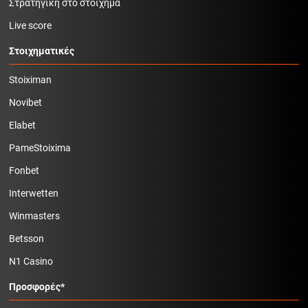
Στρατηγική στο στοίχημα
Live score
Στοιχηματικές
Stoiximan
Novibet
Elabet
PameStoixima
Fonbet
Interwetten
Winmasters
Betsson
N1 Casino
Προσφορές*