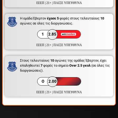
ΕΕΕΠ | 21+ | ΠΑΙΞΕ ΥΠΕΥΘΥΝΑ
Η ομάδα Έβερτον
έχασε 5
φορές στους τελευταίους
10
αγώνες σε όλες τις διοργανώσεις.
1
2.85
ΕΕΕΠ | 21+ | ΠΑΙΞΕ ΥΠΕΥΘΥΝΑ
Στους τελευταίους
10
αγώνες της ομάδας Έβερτον, έχει
επαληθευτεί
7
φορές το σημείο
Over 2.5 γκολ
(σε όλες τις
διοργανώσεις).
O
2.00
ΕΕΕΠ | 21+ | ΠΑΙΞΕ ΥΠΕΥΘΥΝΑ