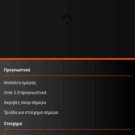
Προγνωστικά
Ισοπαλία ημέρας
Over 2.5 προγνωστικά
Ακριβές σκορ σήμερα
Τριάδα για στοίχημα σήμερα
Στοίχημα