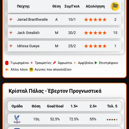
ΕΓΚΡΙΣΗ ΑΠΟ BETPICKS ΕΓΚΡΙΣΗ ΑΠΟ BETPICKS
Παίχτης
Θέση
Συμ/Γκολ
Αξιολόγηση
☆☆☆☆☆
★★★★★
Jarrad Branthwaite
Α
10/1
2
☆☆☆☆☆
★★★★★
Jack Grealish
Μ
20/2
15
☆☆☆☆☆
★★★★★
Idrissa Gueye
Μ
25/2
1
Tιμωρημένοι
Τραυματίες
Άρρωστοι
Αμφίβολοι
Επιστρέφουν
Άλλοι λόγοι
Αγώνες που απουσιάζουν
Κρίσταλ Πάλας - Έβερτον
Προγνωστικά
Ομάδα
Θέση
Goal/Goal
1.5+
2.5+
Τελ. 5
15η
52.5%
72.5%
55%