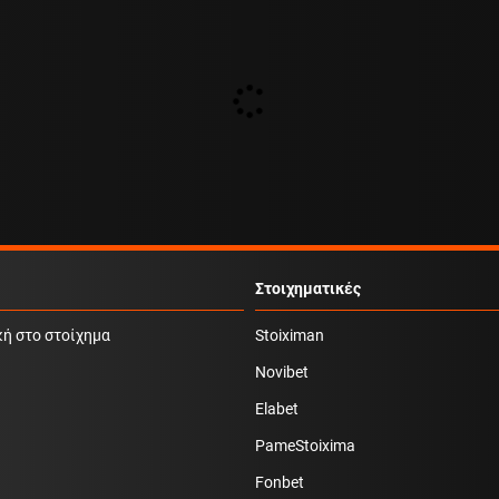
Στοιχηματικές
κή στο στοίχημα
Stoiximan
Novibet
Elabet
PameStoixima
Fonbet