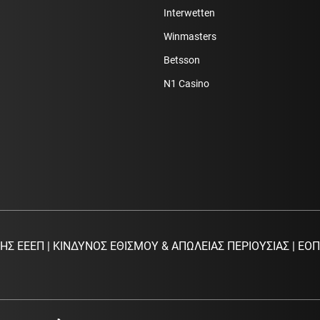
Interwetten
Winmasters
Betsson
N1 Casino
ΗΣ ΕΕΕΠ | ΚΙΝΔΥΝΟΣ ΕΘΙΣΜΟΥ & ΑΠΩΛΕΙΑΣ ΠΕΡΙΟΥΣΙΑΣ |
ΕΟΠ