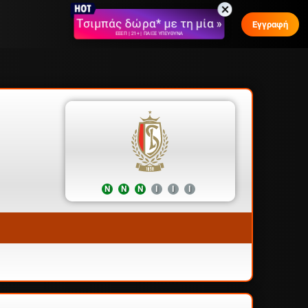
Τσιμπάς δώρα* με τη μία »
Εγγραφή
ΕΕΕΠ | 21+ | ΠΑΙΞΕ ΥΠΕΥΘΥΝΑ
Ν
Ν
Ν
Ι
Ι
Ι