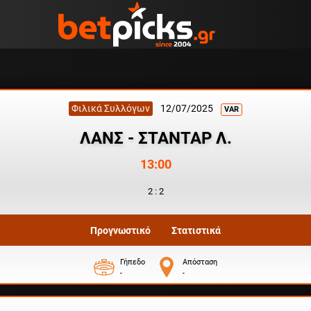
Φιλικά Συλλόγων
12/07/2025
VAR
ΛΑΝΣ - ΣΤΑΝΤΑΡ Λ.
13:00
2
:
2
Προγνωστικό
Στατιστικά
Γήπεδο
Απόσταση
-
-