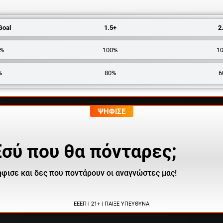
Goal
1.5+
2
0%
100%
1
%
80%
6
ΨΗΦΙΣΕ
Εσύ που θα πόνταρες;
φισε και δες που ποντάρουν οι αναγνώστες μας!
ΕΕΕΠ | 21+ | ΠΑΙΞΕ ΥΠΕΥΘΥΝΑ