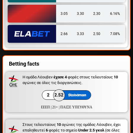
3.05
3.30
2.30
6.16%
2.66
3.33
2.50
7.08%
Betting facts
Η ομάδα Λέουβεν
έχασε 4
φορές στους τελευταίους
10
αγώνες σε όλες τις διοργανώσεις.
2
2.52
ΕΕΕΠ | 21+ | ΠΑΙΞΕ ΥΠΕΥΘΥΝΑ
Στους τελευταίους
10
αγώνες της ομάδας Λέουβεν, έχει
επαληθευτεί
6
φορές το σημείο
Under 2.5 γκολ
(σε όλες