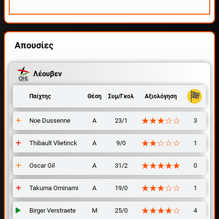
Απουσίες
Λέουβεν
Παίχτης
Θέση
Συμ/Γκολ
Αξιολόγηση
☆☆☆☆☆
★★★★★
Noe Dussenne
Α
23/1
3
☆☆☆☆☆
★★★★★
Thibault Vlietinck
Α
9/0
1
☆☆☆☆☆
★★★★★
Oscar Gil
Α
31/2
0
☆☆☆☆☆
★★★★★
Takuma Ominami
Α
19/0
1
☆☆☆☆☆
★★★★★
Birger Verstraete
Μ
25/0
4