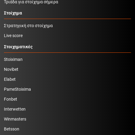
Τριάδα για στοίχημα σήμερα
Στοίχημα
Στρατηγική στο στοίχημα
Live score
Στοιχηματικές
Stoiximan
Novibet
Elabet
PameStoixima
Fonbet
Interwetten
Winmasters
Betsson