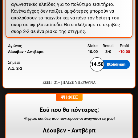
αγωνιστικές ελπίδες για το πολύτιμο εισιτήριο.
Κανένα άγχος δεν παίζει, αμφότερες μπορούν να
απολαύσουν το παιχνίδι και να πάνε τον δείκτη του
σκορ σε υψηλά επίπεδα. Θα επιλέξουμε το ακριβές
σκορ 2-2 σε ένα ρίσκο της στιγμής.
ΕΓΚΡΙΣΗ ΑΠΟ BETPICKS ΕΓΚΡΙΣΗ ΑΠΟ BETPICKS
Αγώνας
Stake
Result
Profit
Βρέθηκε στοιχηματική με:
Λέουβεν - Αντβέρπ
10.00
3-0
-10.00
Σημείο
14.50
Α.Σ. 2-2
ΕΕΕΠ | 21+ | ΠΑΙΞΕ ΥΠΕΥΘΥΝΑ
ΨΗΦΙΣΕ
Εύκολη εγγραφή
Εσύ που θα πόνταρες;
Άμεση ταυτοποίηση
Ψήφισε και δες που ποντάρουν οι αναγνώστες μας!
Γρήγορες αναλήψεις
Λέουβεν - Αντβέρπ
↪ΠΑΙΞΕ ΝΟΜΙΜΑ