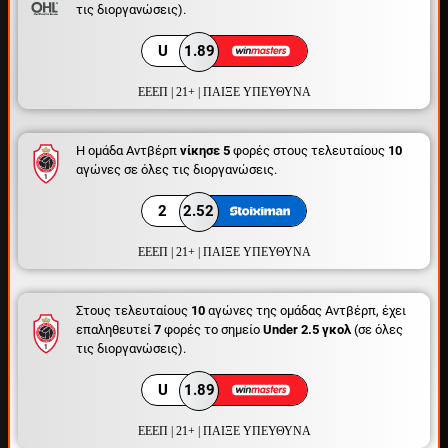
τις διοργανώσεις).
U
1.89
ΕΕΕΠ | 21+ | ΠΑΙΞΕ ΥΠΕΥΘΥΝΑ
Η ομάδα Αντβέρπ
νίκησε 5
φορές στους τελευταίους
10
αγώνες σε όλες τις διοργανώσεις.
2
2.52
ΕΕΕΠ | 21+ | ΠΑΙΞΕ ΥΠΕΥΘΥΝΑ
Στους τελευταίους
10
αγώνες της ομάδας Αντβέρπ, έχει
επαληθευτεί
7
φορές το σημείο
Under 2.5 γκολ
(σε όλες
τις διοργανώσεις).
U
1.89
ΕΕΕΠ | 21+ | ΠΑΙΞΕ ΥΠΕΥΘΥΝΑ