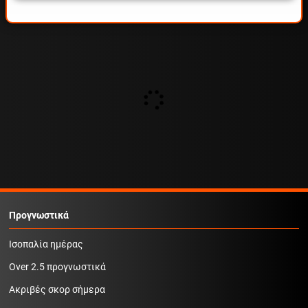
Προγνωστικά
Ισοπαλία ημέρας
Over 2.5 προγνωστικά
Ακριβές σκορ σήμερα