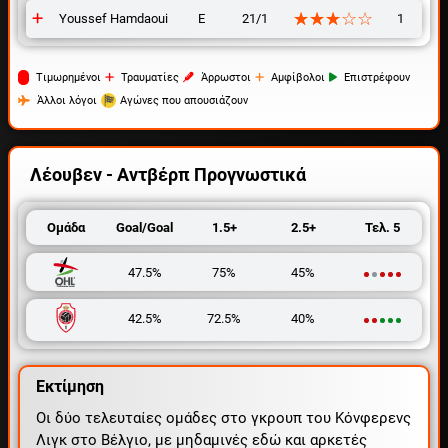
ΕΓΚΡΙΣΗ ΑΠΟ BETPICKS ΕΓΚΡΙΣΗ ΑΠΟ BETPICKS
☆☆☆☆☆
★★★★★
Youssef Hamdaoui
Ε
21/1
1
Tιμωρημένοι
Τραυματίες
Άρρωστοι
Αμφίβολοι
Επιστρέφουν
Άλλοι λόγοι
Αγώνες που απουσιάζουν
Λέουβεν - Αντβέρπ
Προγνωστικά
ΕΓΚΡΙΣΗ ΑΠΟ BETPICKS ΕΓΚΡΙΣΗ ΑΠΟ BETPICKS
Ομάδα
Goal/Goal
1.5+
2.5+
Τελ. 5
47.5%
75%
45%
42.5%
72.5%
40%
Εκτίμηση
Οι δύο τελευταίες ομάδες στο γκρουπ του Κόνφερενς
Λιγκ στο Βέλγιο, με μηδαμινές εδώ και αρκετές