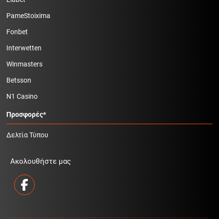
PameStoixima
Fonbet
Interwetten
Winmasters
Betsson
N1 Casino
Προσφορές*
Δελτία Τύπου
Ακολουθήστε μας