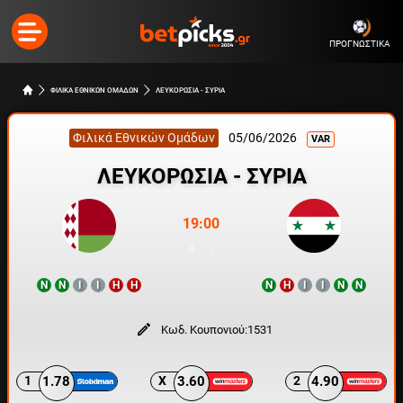
ΠΡΟΓΝΩΣΤΙΚΑ
ΦΙΛΙΚΑ ΕΘΝΙΚΩΝ ΟΜΑΔΩΝ
ΛΕΥΚΟΡΩΣΙΑ - ΣΥΡΙΑ
Φιλικά Εθνικών Ομάδων
05/06/2026
VAR
ΛΕΥΚΟΡΩΣΙΑ - ΣΥΡΙΑ
19:00
4
:
1
Ν
Ν
Ι
Ι
Η
Η
Ν
Η
Ι
Ι
Ν
Ν
Κωδ. Κουπονιού:
1531
1
1.78
X
3.60
2
4.90