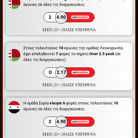
ΕΓΚΡΙΣΗ ΑΠΟ BETPICKS ΕΓΚΡΙΣΗ ΑΠΟ BETPICKS
αγώνες σε όλες τις διοργανώσεις.
Βρέθηκε στοιχηματική με:
2
4.90
ΕΕΕΠ | 21+ | ΠΑΙΞΕ ΥΠΕΥΘΥΝΑ
Στους τελευταίους
10
αγώνες της ομάδας Λευκορωσία,
έχει επαληθευτεί
7
φορές το σημείο
Over 2.5 γκολ
(σε
όλες τις διοργανώσεις).
Εύκολη εγγραφή
Άμεση ταυτοποίηση
O
2.17
Γρήγορες αναλήψεις
ΕΕΕΠ | 21+ | ΠΑΙΞΕ ΥΠΕΥΘΥΝΑ
↪ΠΑΙΞΕ ΝΟΜΙΜΑ
Η ομάδα Συρία
νίκησε 6
φορές στους τελευταίους
10
ΕΕΕΠ | 21+ | ΠΑΙΞΕ ΥΠΕΥΘΥΝΑ
αγώνες σε όλες τις διοργανώσεις.
2
4.90
ΕΕΕΠ | 21+ | ΠΑΙΞΕ ΥΠΕΥΘΥΝΑ