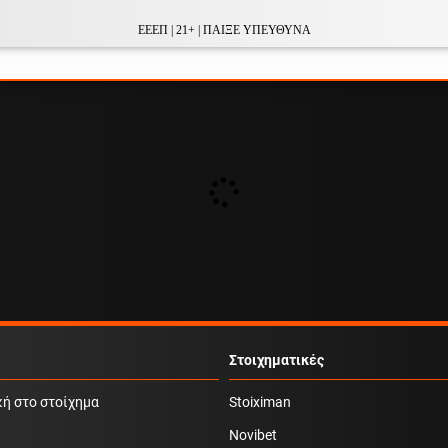
ΕΕΕΠ | 21+ | ΠΑΙΞΕ ΥΠΕΥΘΥΝΑ
Στοιχηματικές
κή στο στοίχημα
Stoiximan
Novibet