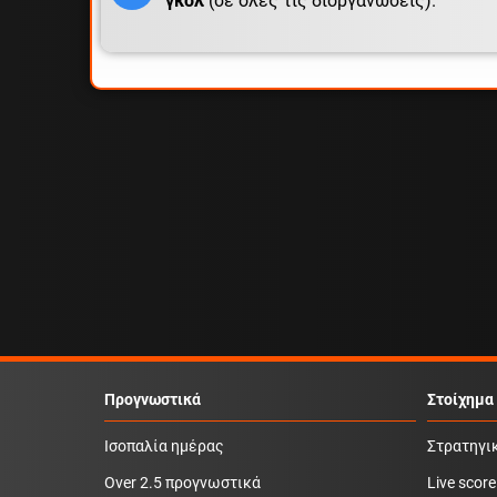
γκολ
(σε όλες τις διοργανώσεις).
Προγνωστικά
Στοίχημα
Ισοπαλία ημέρας
Στρατηγι
Over 2.5 προγνωστικά
Live score