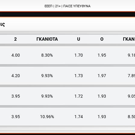
ΕΕΕΠ | 21+ | ΠΑΙΞΕ ΥΠΕΥΘΥΝΑ
ις
2
ΓΚΑΝΙΟΤΑ
U
O
ΓΚΑΝ
4.00
8.30%
1.70
1.95
9.1
4.20
9.93%
1.73
1.97
7.8
3.95
9.93%
1.72
1.93
9.0
3.95
10.96%
1.74
1.93
8.5