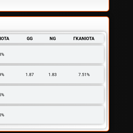
ΙΟΤΑ
GG
NG
ΓΚΑΝΙΟΤΑ
8%
9%
1.87
1.83
7.51%
5%
0%