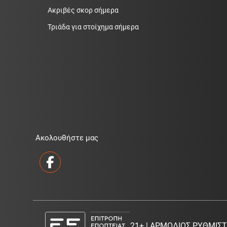
Ακριβές σκορ σήμερα
Τριάδα για στοίχημα σήμερα
Ακολουθήστε μας
21+ | ΑΡΜΟΔΙΟΣ ΡΥΘΜΙΣΤ