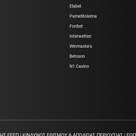
Elabet
PameStoixima
Fonbet
Interwetten
Winmasters
Betsson
N1 Casino
Βρέθη
Εύκ
ΗΣ ΕΕΕΠ | ΚΙΝΔΥΝΟΣ ΕΘΙΣΜΟΥ & ΑΠΩΛΕΙΑΣ ΠΕΡΙΟΥΣΙΑΣ |
ΕΟΠ