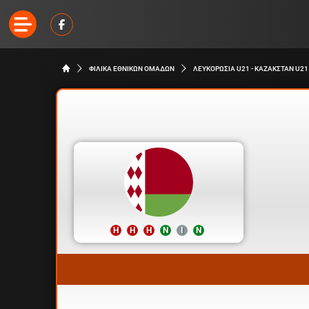
ΦΙΛΙΚΑ ΕΘΝΙΚΩΝ ΟΜΑΔΩΝ
ΛΕΥΚΟΡΩΣΙΑ U21 - ΚΑΖΑΚΣΤΑΝ U21
Η
Η
Η
Ν
Ι
Ν