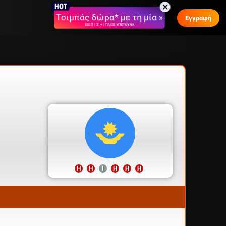
Τσιμπάς δώρα* με τη μία »
Εγγραφή
ΕΕΕΠ | 21+ | ΠΑΙΞΕ ΥΠΕΥΘΥΝΑ
Η
Η
Ι
Η
Η
Η