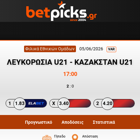
Φιλικά Εθνικών Ομάδων
05/06/2026
VAR
ΛΕΥΚΟΡΩΣΙΑ U21 - ΚΑΖΑΚΣΤΑΝ U21
17:00
2
:
0
1
1.83
X
3.40
2
4.20
Προγνωστικό
Αποδόσεις
Στατιστικά
Γήπεδο
Απόσταση