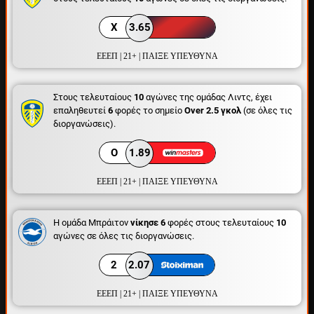
X
3.65
ΕΕΕΠ | 21+ | ΠΑΙΞΕ ΥΠΕΥΘΥΝΑ
Στους τελευταίους
10
αγώνες της ομάδας Λιντς, έχει
επαληθευτεί
6
φορές το σημείο
Over 2.5 γκολ
(σε όλες τις
διοργανώσεις).
O
1.89
ΕΕΕΠ | 21+ | ΠΑΙΞΕ ΥΠΕΥΘΥΝΑ
Η ομάδα Μπράιτον
νίκησε 6
φορές στους τελευταίους
10
αγώνες σε όλες τις διοργανώσεις.
2
2.07
ΕΕΕΠ | 21+ | ΠΑΙΞΕ ΥΠΕΥΘΥΝΑ