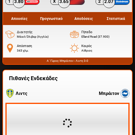
1
3.80
X
3.65
2
2.07
Απουσίες
Προγνωστικό
Αποδόσεις
Στατιστικά
Διαιτητής
Γήπεδο
Μάικλ Όλιβερ (Αγγλία)
Elland Road (37.900)
Απόσταση
Καιρός
343 χλμ.
Αίθριος
Α΄ Γύρος:
Μπράιτον - Λιντς 3-0
Πιθανές Ενδεκάδες
Λιντς
Μπράιτον