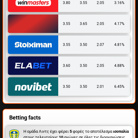
3.80
3.55
2.05
3.16%
3.55
3.65
2.05
4.17%
3.55
3.50
2.07
4.81%
3.60
3.50
2.05
4.88%
3.50
3.50
2.01
6.45%
Betting facts
Η ομάδα Λιντς έχει φέρει
5
φορές το αποτέλεσμα
ισοπαλία
στους τελευταίους
10
αγώνες σε όλες τις διοργανώσεις.