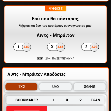
ΕΓΚΡΙΣΗ ΑΠΟ BETPICKS ΕΓΚΡΙΣΗ ΑΠΟ BETPICKS
Βρέθηκε στοιχηματική με:
ΨΗΦΙΣΕ
Εσύ που θα πόνταρες;
Ψήφισε και δες που ποντάρουν οι αναγνώστες μας!
Λιντς - Μπράιτον
1
X
2
3.80
3.65
2.07
Εύκολη εγγραφή
Άμεση ταυτοποίηση
ΕΕΕΠ | 21+ | ΠΑΙΞΕ ΥΠΕΥΘΥΝΑ
Γρήγορες αναλήψεις
↪ΠΑΙΞΕ ΝΟΜΙΜΑ
Λιντς - Μπράιτον Αποδόσεις
ΕΕΕΠ | 21+ | ΠΑΙΞΕ ΥΠΕΥΘΥΝΑ
1X2
U/O
GG/NG
BOOKMAKER
1
X
2
ΓΚΑΝ.