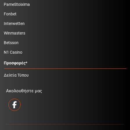
PameStoixima
Fonbet
Interwetten
Winmasters
Betsson
N1 Casino
Προσφορές*
Δελτία Τύπου
Ακολουθήστε μας