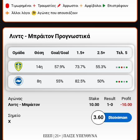
Tιμωρημένοι
Τραυματίες
Άρρωστοι
Αμφίβολοι
Επιστρέφουν
Άλλοι λόγοι
Αγώνες που απουσιάζουν
ΕΓΚΡΙΣΗ ΑΠΟ BETPICKS ΕΓΚΡΙΣΗ ΑΠΟ BETPICKS
Λιντς - Μπράιτον
Προγνωστικά
Ομάδα
Θέση
Goal/Goal
1.5+
2.5+
Τελ. 5
14η
57.9%
73.7%
55.3%
8η
55%
82.5%
50%
Αγώνας
Stake
Result
Profit
Λιντς - Μπράιτον
10.00
1-0
-10.00
Σημείο
3.60
Χ
ΕΕΕΠ | 21+ | ΠΑΙΞΕ ΥΠΕΥΘΥΝΑ