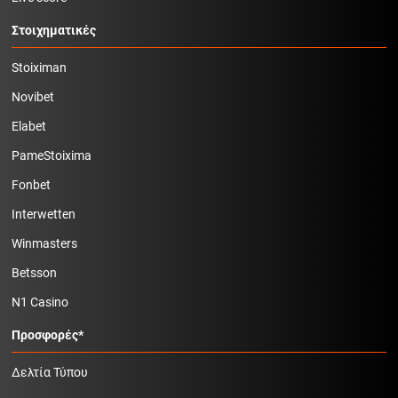
Στοιχηματικές
Stoiximan
Novibet
Elabet
PameStoixima
Fonbet
Interwetten
Winmasters
Betsson
N1 Casino
Προσφορές*
Δελτία Τύπου