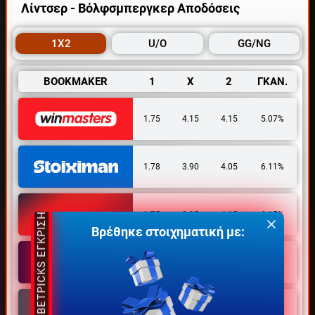
Λίντσερ - Βόλφσμπεργκερ Αποδόσεις
ΕΓΚΡΙΣΗ ΑΠΟ BETPICKS ΕΓΚΡΙΣΗ ΑΠΟ BETPICKS
1X2
U/O
GG/NG
BOOKMAKER
1
X
2
ΓΚΑΝ.
1.75
4.15
4.15
5.07%
1.78
3.90
4.05
6.11%
1.75
3.95
4.15
6.15%
Βρέθηκε στοιχηματική με:
1.76
4.00
4.00
6.38%
1.78
3.85
4.00
6.68%