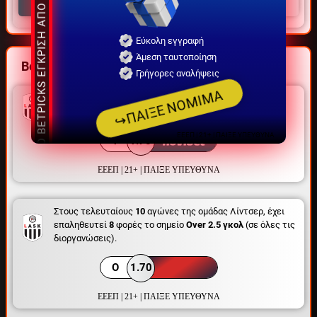
ΕΓΚΡΙΣΗ ΑΠΟ BETPICKS ΕΓΚΡΙΣΗ ΑΠΟ BETPICKS
Εύκολη εγγραφή
Άμεση ταυτοποίηση
Betting facts
Γρήγορες αναλήψεις
Η ομάδα Λίντσερ
νίκησε 6
φορές στους τελευταίους
10
↪ΠΑΙΞΕ ΝΟΜΙΜΑ
αγώνες σε όλες τις διοργανώσεις.
ΕΕΕΠ | 21+ | ΠΑΙΞΕ ΥΠΕΥΘΥΝΑ
1
1.78
ΕΕΕΠ | 21+ | ΠΑΙΞΕ ΥΠΕΥΘΥΝΑ
Στους τελευταίους
10
αγώνες της ομάδας Λίντσερ, έχει
επαληθευτεί
8
φορές το σημείο
Over 2.5 γκολ
(σε όλες τις
διοργανώσεις).
O
1.70
ΕΕΕΠ | 21+ | ΠΑΙΞΕ ΥΠΕΥΘΥΝΑ