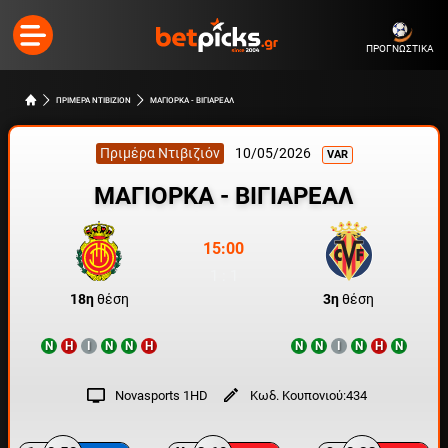
ΠΡΟΓΝΩΣΤΙΚΑ
ΠΡΙΜΕΡΑ ΝΤΙΒΙΖΙΟΝ
ΜΑΓΙΟΡΚΑ - ΒΙΓΙΑΡΕΑΛ
Πριμέρα Ντιβιζιόν
10/05/2026
VAR
ΜΑΓΙΟΡΚΑ - ΒΙΓΙΑΡΕΑΛ
15:00
1
:
1
18η
θέση
3η
θέση
Ν
Η
Ι
Ν
Ν
Η
Ν
Ν
Ι
Ν
Η
Ν
Novasports 1HD
Κωδ. Κουπονιού:
434