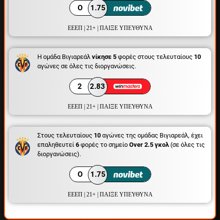
O
1.75
ΕΕΕΠ | 21+ | ΠΑΙΞΕ ΥΠΕΥΘΥΝΑ
Η ομάδα Βιγιαρεάλ
νίκησε 5
φορές στους τελευταίους
10
αγώνες σε όλες τις διοργανώσεις.
2
2.83
ΕΕΕΠ | 21+ | ΠΑΙΞΕ ΥΠΕΥΘΥΝΑ
Στους τελευταίους
10
αγώνες της ομάδας Βιγιαρεάλ, έχει
επαληθευτεί
6
φορές το σημείο
Over 2.5 γκολ
(σε όλες τις
διοργανώσεις).
O
1.75
ΕΕΕΠ | 21+ | ΠΑΙΞΕ ΥΠΕΥΘΥΝΑ