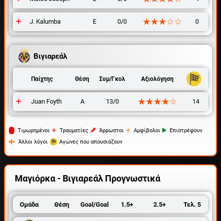
ΕΓΚΡΙΣΗ ΑΠΟ BETPICKS ΕΓΚΡΙΣΗ ΑΠΟ BETPICKS
☆☆☆☆☆
★★★★★
J. Kalumba
Ε
0/0
0
Βιγιαρεάλ
Παίχτης
Θέση
Συμ/Γκολ
Αξιολόγηση
☆☆☆☆☆
★★★★★
Juan Foyth
Α
13/0
14
Tιμωρημένοι
Τραυματίες
Άρρωστοι
Αμφίβολοι
Επιστρέφουν
Άλλοι λόγοι
Αγώνες που απουσιάζουν
Μαγιόρκα - Βιγιαρεάλ
Προγνωστικά
Ομάδα
Θέση
Goal/Goal
1.5+
2.5+
Τελ. 5