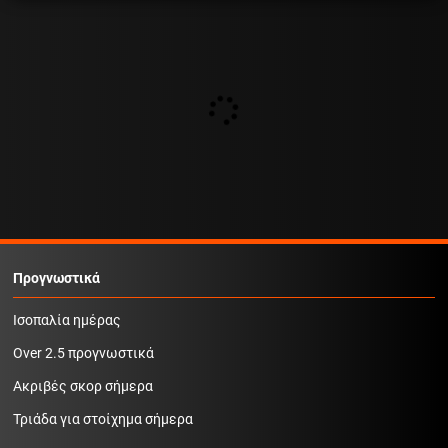
Προγνωστικά
Ισοπαλία ημέρας
Over 2.5 προγνωστικά
Ακριβές σκορ σήμερα
Τριάδα για στοίχημα σήμερα