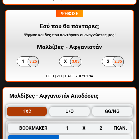
ΨΗΦΙΣΕ
Εσύ που θα πόνταρες;
Ψήφισε και δες που ποντάρουν οι αναγνώστες μας!
Μαλδίβες - Αφγανιστάν
1
X
2
3.25
3.05
2.35
ΕΕΕΠ | 21+ | ΠΑΙΞΕ ΥΠΕΥΘΥΝΑ
Μαλδίβες - Αφγανιστάν Αποδόσεις
1X2
U/O
GG/NG
BOOKMAKER
1
X
2
ΓΚΑΝ.