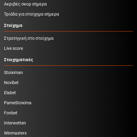
Ακριβές σκορ σήμερα
Τριάδα για στοίχημα σήμερα
Στοίχημα
Στρατηγική στο στοίχημα
Live score
Στοιχηματικές
Stoiximan
Novibet
Elabet
PameStoixima
Fonbet
Interwetten
Winmasters