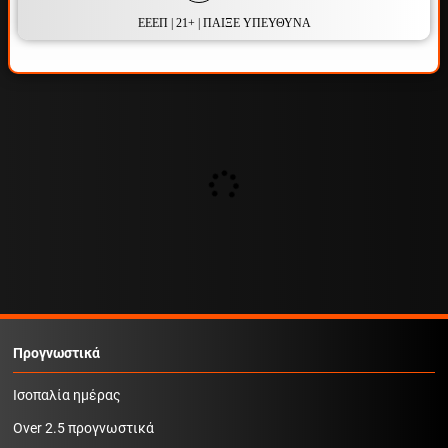
ΕΕΕΠ | 21+ | ΠΑΙΞΕ ΥΠΕΥΘΥΝΑ
Προγνωστικά
Ισοπαλία ημέρας
Over 2.5 προγνωστικά