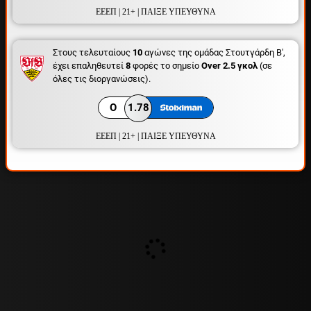
ΕΕΕΠ | 21+ | ΠΑΙΞΕ ΥΠΕΥΘΥΝΑ
Στους τελευταίους
10
αγώνες της ομάδας Στουτγάρδη Β',
έχει επαληθευτεί
8
φορές το σημείο
Over 2.5 γκολ
(σε
όλες τις διοργανώσεις).
O
1.78
ΕΕΕΠ | 21+ | ΠΑΙΞΕ ΥΠΕΥΘΥΝΑ