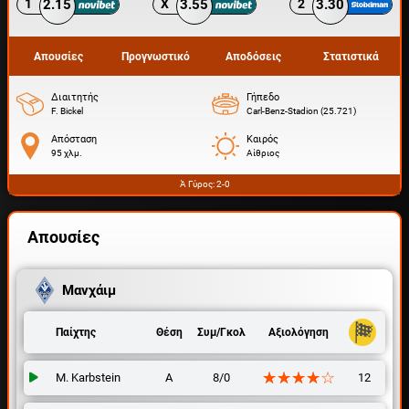
1
2.15
X
3.55
2
3.30
Απουσίες
Προγνωστικό
Αποδόσεις
Στατιστικά
Διαιτητής
Γήπεδο
F. Bickel
Carl-Benz-Stadion (25.721)
Απόσταση
Καιρός
95 χλμ.
Αίθριος
Ά Γύρος: 2-0
Απουσίες
Μανχάιμ
Παίχτης
Θέση
Συμ/Γκολ
Αξιολόγηση
☆☆☆☆☆
★★★★★
M. Karbstein
Α
8/0
12