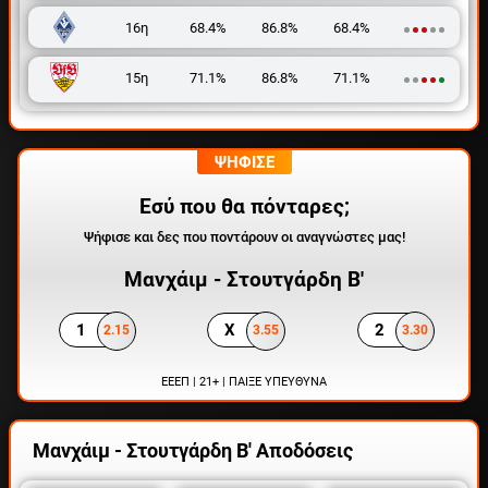
ΕΓΚΡΙΣΗ ΑΠΟ BETPICKS ΕΓΚΡΙΣΗ ΑΠΟ BETPICKS
16η
68.4%
86.8%
68.4%
15η
71.1%
86.8%
71.1%
ΨΗΦΙΣΕ
Εσύ που θα πόνταρες;
Ψήφισε και δες που ποντάρουν οι αναγνώστες μας!
Μανχάιμ - Στουτγάρδη Β'
1
X
2
2.15
3.55
3.30
ΕΕΕΠ | 21+ | ΠΑΙΞΕ ΥΠΕΥΘΥΝΑ
Μανχάιμ - Στουτγάρδη Β' Αποδόσεις