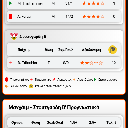
☆☆☆☆☆
★★★★★
M. Thalhammer
Μ
31/1
1
☆☆☆☆☆
★★★★★
A. Ferati
Μ
14/2
0
Στουτγάρδη Β'
Παίχτης
Θέση
Συμ/Γκολ
Αξιολόγηση
☆☆☆☆☆
★★★★★
D. Tritschler
Ε
8/0
10
Tιμωρημένοι
Τραυματίες
Άρρωστοι
Αμφίβολοι
Επιστρέφουν
Άλλοι λόγοι
Αγώνες που απουσιάζουν
Μανχάιμ - Στουτγάρδη Β'
Προγνωστικά
Ομάδα
Θέση
Goal/Goal
1.5+
2.5+
Τελ. 5