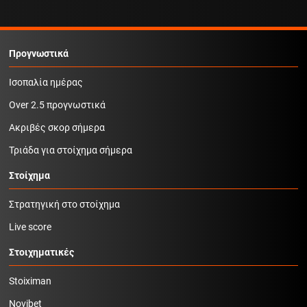
Προγνωστικά
Ισοπαλία ημέρας
Over 2.5 προγνωστικά
Ακριβές σκορ σήμερα
Τριάδα για στοίχημα σήμερα
Στοίχημα
Στρατηγική στο στοίχημα
Live score
Στοιχηματικές
Stoiximan
Novibet