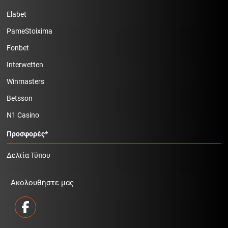
Elabet
PameStoixima
Fonbet
Interwetten
Winmasters
Betsson
N1 Casino
Προσφορές*
Δελτία Τύπου
Ακολουθήστε μας