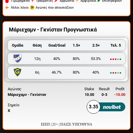
Tιμωρημένοι
Τραυματίες
Άρρωστοι
Αμφίβολοι
Επιστρέφουν
Άλλοι λόγοι
Αγώνες που απουσιάζουν
Μάριεχαμν - Γκνίσταν
Προγνωστικά
ΕΓΚΡΙΣΗ ΑΠΟ BETPICKS ΕΓΚΡΙΣΗ ΑΠΟ BETPICKS
Ομάδα
Θέση
Goal/Goal
1.5+
2.5+
Τελ. 5
12η
40%
80%
53.3%
6η
46.7%
80%
40%
Αγώνας
Stake
Result
Profit
Μάριεχαμν - Γκνίσταν
10.00
0-3
-10.00
Σημείο
3.35
Χ
ΕΕΕΠ | 21+ | ΠΑΙΞΕ ΥΠΕΥΘΥΝΑ