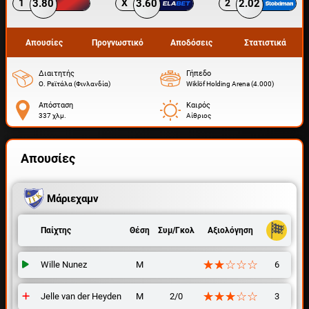
1
3.80
X
3.60
2
2.02
Απουσίες
Προγνωστικό
Αποδόσεις
Στατιστικά
Διαιτητής
Γήπεδο
Ο. Ρεϊτάλα (Φινλανδία)
Wiklöf Holding Arena (4.000)
Απόσταση
Καιρός
337 χλμ.
Αίθριος
Απουσίες
Μάριεχαμν
Παίχτης
Θέση
Συμ/Γκολ
Αξιολόγηση
☆☆☆☆☆
★★★★★
Wille Nunez
Μ
6
☆☆☆☆☆
★★★★★
Jelle van der Heyden
Μ
2/0
3