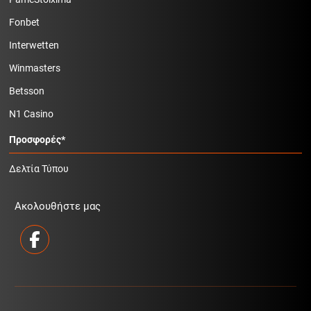
Fonbet
Interwetten
Winmasters
Betsson
N1 Casino
Προσφορές*
Δελτία Τύπου
Ακολουθήστε μας