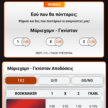
ΨΗΦΙΣΕ
ΕΓΚΡΙΣΗ ΑΠΟ BETPICKS ΕΓΚΡΙΣΗ ΑΠΟ BETPICKS
Εσύ που θα πόνταρες;
Ψήφισε και δες που ποντάρουν οι αναγνώστες μας!
Μάριεχαμν - Γκνίσταν
1
X
2
3.80
3.60
2.02
ΕΕΕΠ | 21+ | ΠΑΙΞΕ ΥΠΕΥΘΥΝΑ
Μάριεχαμν - Γκνίσταν Αποδόσεις
1X2
U/O
GG/NG
BOOKMAKER
1
X
2
ΓΚΑΝ.
3.80
3.55
1.92
6.16%