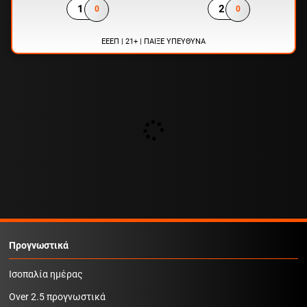
1
2
0
0
ΕΕΕΠ | 21+ | ΠΑΙΞΕ ΥΠΕΥΘΥΝΑ
Προγνωστικά
Ισοπαλία ημέρας
Over 2.5 προγνωστικά