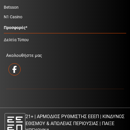
Betsson
N1 Casino
Προσφορές*
Δελτία Τύπου
Ακολουθήστε μας
21+ | ΑΡΜΟΔΙΟΣ ΡΥΘΜΙΣΤΗΣ ΕΕΕΠ | ΚΙΝΔΥΝΟΣ
ΕΘΙΣΜΟΥ & ΑΠΩΛΕΙΑΣ ΠΕΡΙΟΥΣΙΑΣ |
ΠΑΙΞΕ