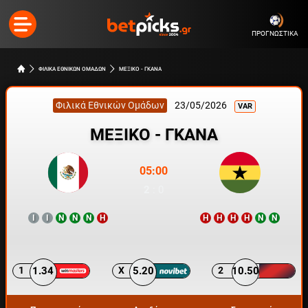
ΠΡΟΓΝΩΣΤΙΚΑ
ΦΙΛΙΚΑ ΕΘΝΙΚΩΝ ΟΜΑΔΩΝ
ΜΕΞΙΚΟ - ΓΚΑΝΑ
Φιλικά Εθνικών Ομάδων
23/05/2026
VAR
ΜΕΞΙΚΟ - ΓΚΑΝΑ
05:00
2
:
0
Ι
Ι
Ν
Ν
Ν
Η
Η
Η
Η
Η
Ν
Ν
1
1.34
X
5.20
2
10.50