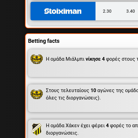
2.30
3.40
Betting facts
Η ομάδα Μιάλμπι
νίκησε 4
φορές στους 
Στους τελευταίους
10
αγώνες της ομάδα
όλες τις διοργανώσεις).
Η ομάδα Χάκεν έχει φέρει
4
φορές το α
διοργανώσεις.