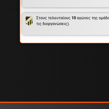
Στους τελευταίους
10
αγώνες της ομάδα
τις διοργανώσεις).