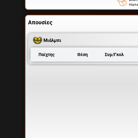
Κάρλσ
Απουσίες
Μιάλμπι
Παίχτης
Θέση
Συμ/Γκολ