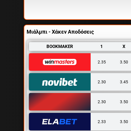
Μιάλμπι - Χάκεν Αποδόσεις
BOOKMAKER
1
X
2.35
3.50
2.30
3.45
2.30
3.50
2.33
3.50