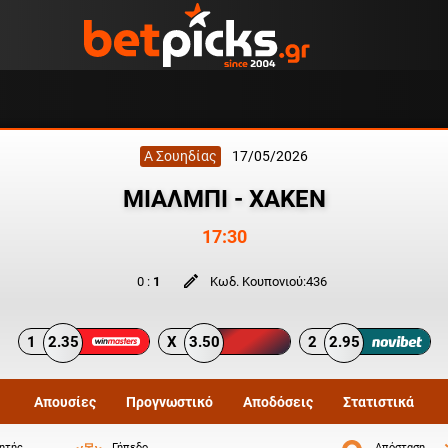
A Σουηδίας
17/05/2026
ΜΙΑΛΜΠΙ - ΧΑΚΕΝ
17:30
0
:
1
Κωδ. Κουπονιού:
436
1
2.35
X
3.50
2
2.95
Απουσίες
Προγνωστικό
Αποδόσεις
Στατιστικά
ητής
Γήπεδο
Απόσταση