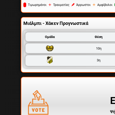
Tιμωρημένοι
Τραυματίες
Άρρωστοι
Αμφίβολοι
Μιάλμπι - Χάκεν
Προγνωστικά
Ομάδα
Θέση
10η
3η
Ε
Ψή