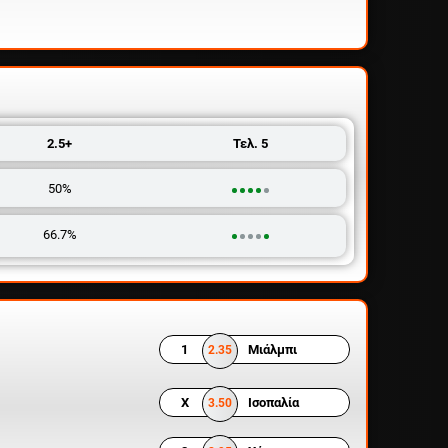
2.5+
Τελ. 5
50%
66.7%
1
Μιάλμπι
2.35
X
Ισοπαλία
3.50