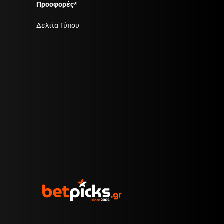
Προσφορές*
Δελτία Τύπου