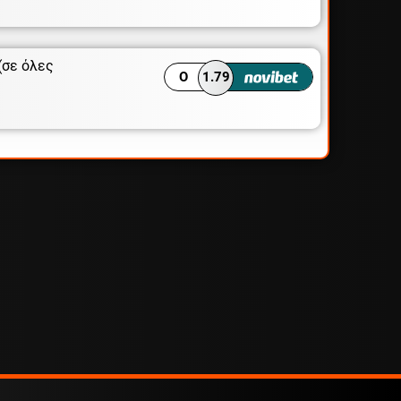
(σε όλες
O
1.79